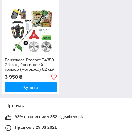
Бензокоса Procraft T4350
2.9 к.с., бензиновий
тример (мотокоса) 52 см³,
кущоріз для трави та
3 950
₴
бур’янів, ніж 3T, диск
Купити
Про нас
93% позитивних з 352 відгуків за рік
Працює з 25.03.2021