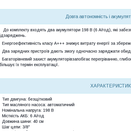
Довга автономність і акумуля
До комплекту входять
два акумулятори 198 В (6 А/год)
, які забе
ідзаряджень.
Енергоефективність класу A+++
знижує витрату енергії за збереж
Два зарядних пристроїв
дають змогу одночасно заряджати обидв
Багаторівневий захист акумуляторів
запобігає перегріванню, гли
більшує їх термін експлуатації.
ХАРАКТЕРИСТИК
Тип двигуна: безщітковий
Тип масляного насоса: автоматичний
Номінальна напруга: 198 В
Місткість АКБ: 6 А/год
Довжина шини: 40 см
Шаг цепи: 3/8"