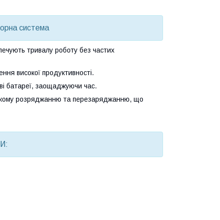
торна система
зпечують тривалу роботу без частих
ення високої продуктивності.
і батареї, заощаджуючи час.
бокому розряджанню та перезаряджанню, що
И: