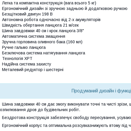
Легка та компактна конструкція
(вага всього 5 кг)
Ергономічний дизайн
зі зручною задньою й додатковою ручкою
Безщітковий двигун 198 В
Автономна робота
одночасно від
2-х
акумуляторів
Швидкість обертання ланцюга 21 м/сек
Шина завдовжки 40 см і крок ланцюга 3/8"
Автоматична система змащення
Зручна горловина оливного бака (160 мл)
Ручне гальмо ланцюга
Безключова система натягування ланцюга
Технологія XPT
Надійна система захисту
Металевий редуктор і шестерні
Продуманий дизайн і функц
Шина завдовжки 40 см
дає змогу виконувати точні та чисті зрізи
озпилювання дров до будівельних робіт.
Бездротова конструкція
забезпечує свободу пересування, усуваюч
Ергономічний корпус та оптимальна розсувка
знижують втому під ч