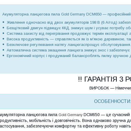
Акумуляторна ланцюгова пила
DCM650
— професійний 
Gold Germany
Живлення одночасно від двох акумуляторів 198 В (6 А/год)
забезпе
Безщітковий двигун
підвищує ККД, знижує шум і усуває потребу об
Система захисту від перегрівання
продовжує термін експлуатації а
Висока продуктивність
— справляється як із м'якою деревиною, та
Безключове регулювання натягу ланцюга
спрощує обслуговування.
Автоматична система змащення ланцюга
знижує знос і забезпечує
Ергономічний корпус і продуманий баланс
роблять пилку зручною 
!! ГАРАНТІЯ 3 Р
ВИРОБОК — Німечч
ОСОБЕННОСТИ
кумуляторна ланцюгова пила
DCM650
— це сучасний і
Gold Germany
родуктивність, мобільність і довговічність. Вона однаково зручна 
астосування, забезпечуючи комфортну та ефективну роботу навіть