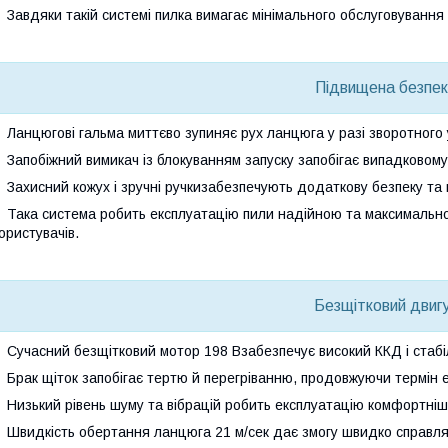
Завдяки такій системі пилка вимагає
мінімального обслуговування
Підвищена безпе
Ланцюгові гальма
миттєво зупиняє рух ланцюга у разі зворотного 
Запобіжний вимикач із блокуванням запуску
запобігає випадковому
Захисний кожух і зручні ручки
забезпечують додаткову безпеку та 
Така система робить експлуатацію пили
надійною та максимальн
ористувачів.
Безщітковий двиг
Сучасний безщітковий мотор 198 В
забезпечує високий ККД і стаб
Брак щіток запобігає тертю й перегріванню, продовжуючи термін е
Низький рівень шуму та вібрацій
робить експлуатацію комфортні
Швидкість обертання ланцюга 21 м/сек
дає змогу швидко справля