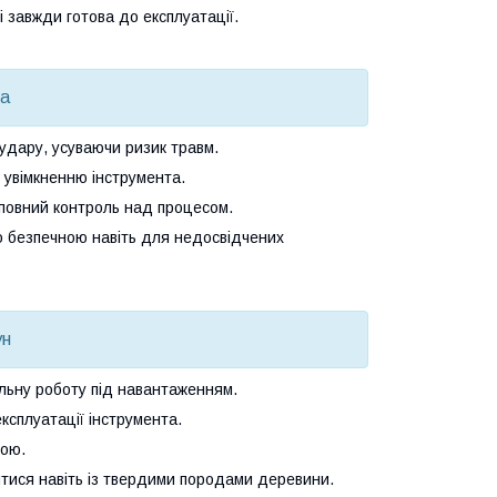
і завжди готова до експлуатації.
ка
удару, усуваючи ризик травм.
 увімкненню інструмента.
повний контроль над процесом.
о безпечною
навіть для недосвідчених
ун
ільну роботу під навантаженням.
ксплуатації інструмента.
шою.
тися навіть із твердими породами деревини.