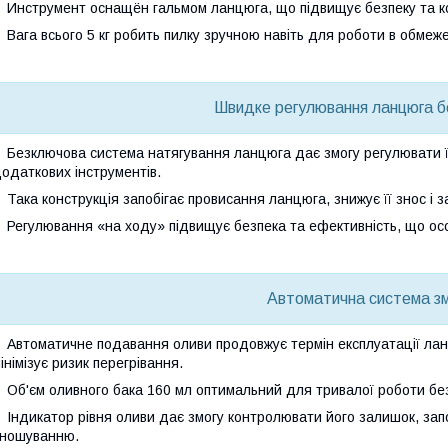
Инструмент оснащён
гальмом ланцюга
, що підвищує безпеку та к
Вага всього 5 кг
робить пилку зручною навіть для роботи в обмежен
Швидке регулювання ланцюга бе
Безключова система натягування ланцюга
дає змогу регулювати ї
одаткових інструментів.
Така конструкція запобігає
провисання ланцюга
, знижує її знос і
Регулювання «на ходу» підвищує
безпека та ефективність
, що ос
Автоматична система з
Автоматичне подавання оливи
продовжує термін експлуатації лан
інімізує ризик перегрівання.
Об'єм оливного бака 160 мл
оптимальний для тривалої роботи без
Індикатор рівня оливи
дає змогу контролювати його залишок, запо
ношуванню.