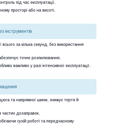
онтроль під час експлуатації.
ому просторі або на висоті.
з інструментів
ї всього за кілька секунд, без використання
 забезпечує точне розпилювання.
обливо важливо у разі інтенсивної експлуатації.
мащення
цюга та напрямної шини, знижує тертя й
 частих дозаправок.
бігаючи сухій роботі та передчасному