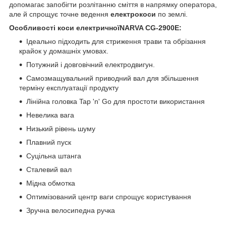
допомагає запобігти розлітанню сміття в напрямку оператора,
але й спрощує точне ведення
електрокоси
по землі.
Особливості коси електричноїNARVA CG-2900Е:
Ідеально підходить для стриження трави та обрізання
крайок у домашніх умовах.
Потужний і довговічний електродвигун.
Самозмащувальний приводний вал для збільшення
терміну експлуатації продукту
Лінійна головка Tap 'n' Go для простоти використання
Невелика вага
Низький рівень шуму
Плавний пуск
Суцільна штанга
Сталевий вал
Мідна обмотка
Оптимізований центр ваги спрощує користування
Зручна велосипедна ручка