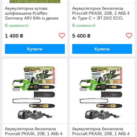
Акумуляторна кутова
Акумуляторна бензопила
шліфмашина Krafftec
Procraft PKA36, 20В, 2 АКБ 4
Germany 48V 8Ah із двома
Аг Type-C + ЗП 20/2 ECO,
акумуляторами безщітковим
шина 250 мм Німеччина
В наявності
В наявності
двигуном диском 125 мм БЕЗ
КЕЙСУ
1 400
5 400
₴
₴
Купити
Купити
Акумуляторна бензопила
Акумуляторна бензопила
Procraft PKA36, 20В, 1 АКБ 4
Procraft PKA36, 20В, 1 АКБ 4