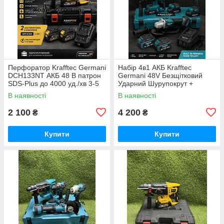
Перфоратор Krafftec Germani
Набір 4в1 АКБ Krafftec
DCH133NT АКБ 48 В патрон
Germani 48V Безщітковий
SDS-Plus до 4000 уд./хв 3-5
Ударний Шурупокрут +
Дж
Перфоратор + Болгарка +
В наявності
В наявності
Гайковерт Набір 4в1
Німеччина Синій
2 100
4 200
₴
₴
Купити
Купити