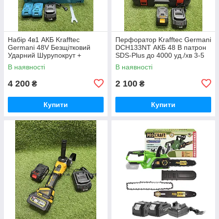
Набір 4в1 АКБ Krafftec
Перфоратор Krafftec Germani
Germani 48V Безщітковий
DCH133NT АКБ 48 В патрон
Ударний Шурупокрут +
SDS-Plus до 4000 уд./хв 3-5
Перфоратор + Болгарка +
Дж
В наявності
В наявності
Гайковерт Набір 4в1
Німеччина Синій
4 200
2 100
₴
₴
Купити
Купити