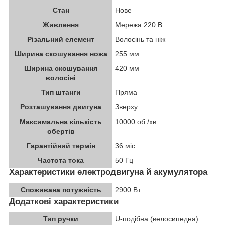
Стан
Нове
Живлення
Мережа 220 В
Різальний елемент
Волосінь та ніж
Ширина скошування ножа
255 мм
Ширина скошування
420 мм
волосіні
Тип штанги
Пряма
Розташування двигуна
Зверху
Максимальна кількість
10000 об./хв
обертів
Гарантійний термін
36 міс
Частота тока
50 Гц
Характеристики електродвигуна й акумулятора
Споживана потужність
2900 Вт
Додаткові характеристики
Тип ручки
U-подібна (велосипедна)