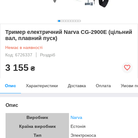
Тример електричний Narva CG-2900E (цільний
вал, плавний пуск)
Немає в наявності
Код: 6726337
Роздріб
3 155
₴
Опис
Характеристики
Доставка
Оплата
Умови п
Опис
Виробник
Narva
Країна виробник
Естонія
Тип
Электрокоса