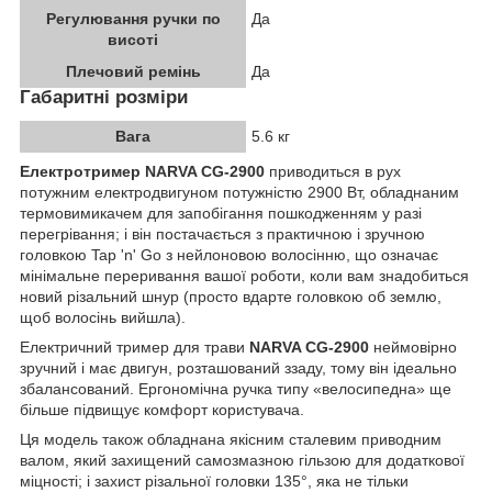
Регулювання ручки по
Да
висоті
Плечовий ремінь
Да
Габаритні розміри
Вага
5.6 кг
Електротример NARVA CG-2900
приводиться в рух
потужним електродвигуном потужністю 2900 Вт, обладнаним
термовимикачем для запобігання пошкодженням у разі
перегрівання; і він постачається з практичною і зручною
головкою Tap 'n' Go з нейлоновою волосінню, що означає
мінімальне переривання вашої роботи, коли вам знадобиться
новий різальний шнур (просто вдарте головкою об землю,
щоб волосінь вийшла).
Електричний тример для трави
NARVA CG-2900
неймовірно
зручний і має двигун, розташований ззаду, тому він ідеально
збалансований. Ергономічна ручка типу «велосипедна» ще
більше підвищує комфорт користувача.
Ця модель також обладнана якісним сталевим приводним
валом, який захищений самозмазною гільзою для додаткової
міцності; і захист різальної головки 135°, яка не тільки