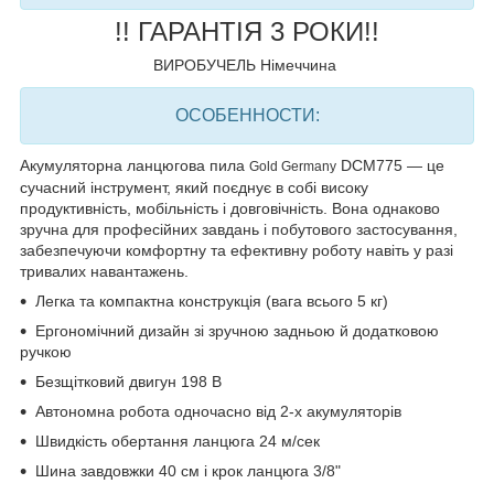
!! ГАРАНТІЯ 3 РОКИ!!
ВИРОБУЧЕЛЬ Німеччина
ОСОБЕННОСТИ
:
Акумуляторна ланцюгова пила
DCM775
— це
Gold Germany
сучасний інструмент, який поєднує в собі високу
продуктивність, мобільність і довговічність. Вона однаково
зручна для професійних завдань і побутового застосування,
забезпечуючи комфортну та ефективну роботу навіть у разі
тривалих навантажень.
Легка та компактна конструкція
(вага всього 5 кг)
Ергономічний дизайн
зі зручною задньою й додатковою
ручкою
Безщітковий двигун 198 В
Автономна робота
одночасно від
2-х
акумуляторів
Швидкість обертання ланцюга 24 м/сек
Шина завдовжки 40 см і крок ланцюга 3/8"