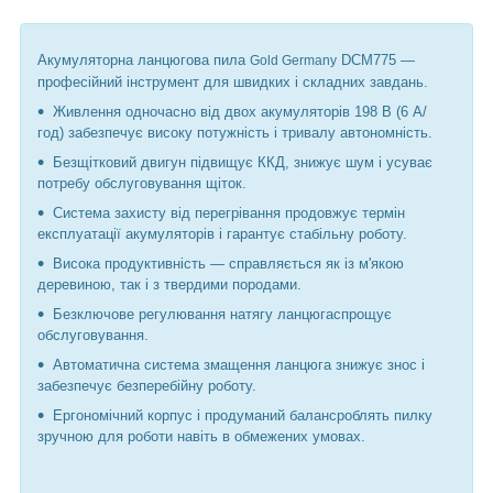
Акумуляторна ланцюгова пила
DCM775
—
Gold Germany
професійний інструмент для швидких і складних завдань.
Живлення одночасно від двох акумуляторів 198 В (6 А/
год)
забезпечує високу потужність і тривалу автономність.
Безщітковий двигун
підвищує ККД, знижує шум і усуває
потребу обслуговування щіток.
Система захисту від перегрівання
продовжує термін
експлуатації акумуляторів і гарантує стабільну роботу.
Висока продуктивність
— справляється як із м'якою
деревиною, так і з твердими породами.
Безключове регулювання натягу ланцюга
спрощує
обслуговування.
Автоматична система змащення ланцюга
знижує знос і
забезпечує безперебійну роботу.
Ергономічний корпус і продуманий баланс
роблять пилку
зручною для роботи навіть в обмежених умовах.