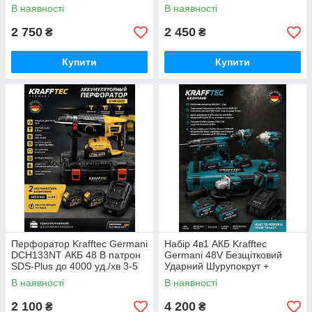
авто, двору та саду 2200ват
В наявності
В наявності
2 750
2 450
₴
₴
Купити
Купити
Перфоратор Krafftec Germani
Набір 4в1 АКБ Krafftec
DCH133NT АКБ 48 В патрон
Germani 48V Безщітковий
SDS-Plus до 4000 уд./хв 3-5
Ударний Шурупокрут +
Дж
Перфоратор + Болгарка +
В наявності
В наявності
Гайковерт Набір 4в1
Німеччина Синій
2 100
4 200
₴
₴