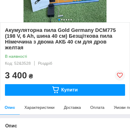
Акумуляторна пила Gold Germany DCM775
(198 V, 6 Ah, шина 40 см) Безщіткова пила
Німеччина з двома АКБ 40 см для дров
желтая
В наявності
Код: 52&3528
Роздріб
3 400
₴
Купити
Опис
Характеристики
Доставка
Оплата
Умови п
Опис