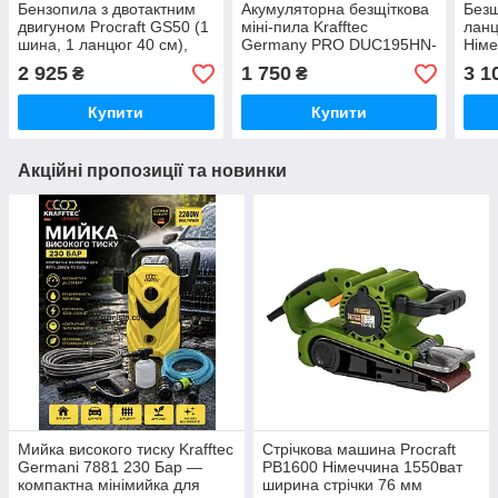
Бензопила з двотактним
Акумуляторна безщіткова
Безщ
двигуном Procraft GS50 (1
міні-пила Krafftec
лан
шина, 1 ланцюг 40 см),
Germany PRO DUC195HN-
Німе
Бензинова ланцюгова
8 (48V, 6Ah, 2 АКБ + ЗП,
дво
2 925
1 750
3 1
₴
₴
пила масло в подарунок
шина 20 см, автоматичне
198V
Німеччина
змащення
Купити
Купити
Акційні пропозиції та новинки
Мийка високого тиску Krafftec
Стрічкова машина Procraft
Germani 7881 230 Бар —
PB1600 Німеччина 1550ват
компактна мінімийка для
ширина стрічки 76 мм