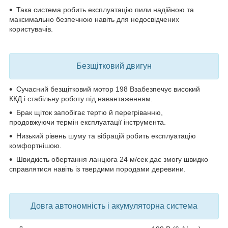
Така система робить експлуатацію пили
надійною та
максимально безпечною
навіть для недосвідчених
користувачів.
Безщітковий двигун
Сучасний безщітковий мотор 198 В
забезпечує високий
ККД і стабільну роботу під навантаженням.
Брак щіток запобігає тертю й перегріванню,
продовжуючи термін експлуатації інструмента.
Низький рівень шуму та вібрацій
робить експлуатацію
комфортнішою.
Швидкість обертання ланцюга 24 м/сек
дає змогу швидко
справлятися навіть із твердими породами деревини.
Довга автономність і акумуляторна система