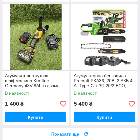
Акумуляторна кутова
Акумуляторна бензопила
шліфмашина Krafftec
Procraft PKA36, 20В, 2 АКБ 4
Germany 48V 8Ah із двома
Аг Type-C + ЗП 20/2 ECO,
акумуляторами безщітковим
шина 250 мм Німеччина
В наявності
В наявності
двигуном диском 125 мм БЕЗ
КЕЙСУ
1 400
5 400
₴
₴
Купити
Купити
Показати ще