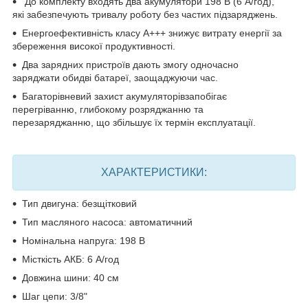
До комплекту входять
два акумулятори 198 В (6 А/год)
,
які забезпечують тривалу роботу без частих підзаряджень.
Енергоефективність класу A+++
знижує витрату енергії за
збереження високої продуктивності.
Два зарядних пристроїв
дають змогу одночасно
заряджати обидві батареї, заощаджуючи час.
Багаторівневий захист акумуляторів
запобігає
перегріванню, глибокому розряджанню та
перезаряджанню, що збільшує їх термін експлуатації.
ХАРАКТЕРИСТИКИ:
Тип двигуна: безщітковий
Тип масляного насоса: автоматичний
Номінальна напруга: 198 В
Місткість АКБ: 6 А/год
Довжина шини: 40 см
Шаг цепи: 3/8"