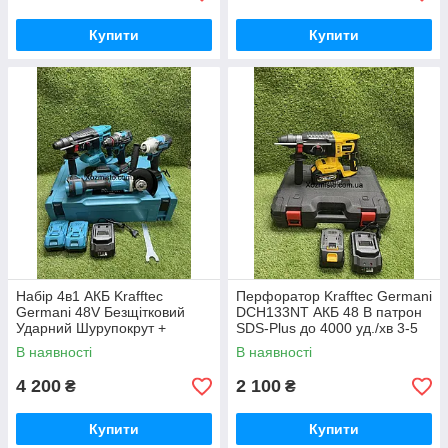
Купити
Купити
Набір 4в1 АКБ Krafftec
Перфоратор Krafftec Germani
Germani 48V Безщітковий
DCH133NT АКБ 48 В патрон
Ударний Шурупокрут +
SDS-Plus до 4000 уд./хв 3-5
Перфоратор + Болгарка +
Дж
В наявності
В наявності
Гайковерт Набір 4в1
Німеччина Синій
4 200
2 100
₴
₴
Купити
Купити