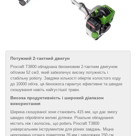
Потужний 2-тактний двигун
Procraft T3800 обладнана бензиновим 2-тактним двигуном
об'ємом 52 см3, який забезпечує високу потужність і
стабільну роботу. Завдяки кількості обертів холостого ходу
до 10000 об/хв, ця бензокоса гарантує ефективне та швидке
скошування навіть найгустішої трави.
Висока продуктивність і широкий діапазон
використання
Ширина скошуваної зони становить 415 мм, що дає змогу
швидко обробляти великі ділянки. Різальне обладнання
містить ніж і волосінь, що робить Procraft T3800
універсальним інструментом для різних завдань. Міцна
нерознімна штанга діаметром 26 мм і завдовжки 150 см