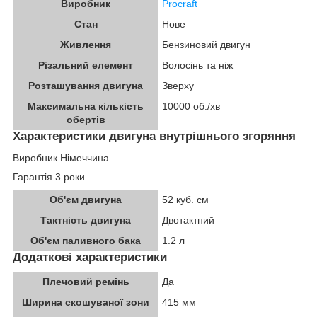
Виробник
Procraft
Стан
Нове
Живлення
Бензиновий двигун
Різальний елемент
Волосінь та ніж
Розташування двигуна
Зверху
Максимальна кількість
10000 об./хв
обертів
Характеристики двигуна внутрішнього згоряння
Виробник Німеччина
Гарантія 3 роки
Об'єм двигуна
52 куб. см
Тактність двигуна
Двотактний
Об'єм паливного бака
1.2 л
Додаткові характеристики
Плечовий ремінь
Да
Ширина скошуваної зони
415 мм