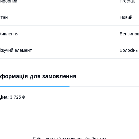
иробник
Procraft
Стан
Новий
Живлення
Бензинов
іжучий елемент
Волосінь
нформація для замовлення
іна:
3 725 ₴
Сайт створений на маркетплейсі
Prom.ua