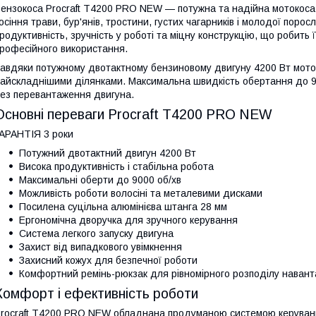
ензокоса Procraft T4200 PRO NEW — потужна та надійна мотокоса 
осіння трави, бур'янів, тростини, густих чагарників і молодої пор
родуктивність, зручність у роботі та міцну конструкцію, що робить 
рофесійного використання.
авдяки потужному двотактному бензиновому двигуну 4200 Вт мотоко
айскладнішими ділянками. Максимальна швидкість обертання до 90
ез перевантаження двигуна.
Основні переваги Procraft T4200 PRO NEW
АРАНТІЯ 3 роки
Потужний двотактний двигун 4200 Вт
Висока продуктивність і стабільна робота
Максимальні оберти до 9000 об/хв
Можливість роботи волосіні та металевими дисками
Посилена суцільна алюмінієва штанга 28 мм
Ергономічна дворучка для зручного керування
Система легкого запуску двигуна
Захист від випадкового увімкнення
Захисний кожух для безпечної роботи
Комфортний ремінь-рюкзак для рівномірного розподілу наван
Комфорт і ефективність роботи
rocraft T4200 PRO NEW обладнана продуманою системою керуванн