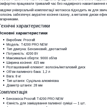
омфортно працювати тривалий час без надмірного навантаження н
авдяки універсальній комплектації мотокоса підходить як для звичай
олосінь забезпечує акуратне косіння газону, а металеві диски еф
агарниками.
Технічні характеристики
Основні характеристики
Виробник: Procraft
Модель: T4200 PRO NEW
Тип двигуна: Бензиновий, двотактний
Потужність: 4200 Вт
Максимальні оберти: 9000 об/хв
Ширина косіння: 415 мм
Розташований елемент: волосінь/металовий диск
Об'єм паливного бака: 1,2 л
Вага: 8 кг
Тип штанги: Суцільна алюмінієва
Діаметр штанги: 28 мм
Комплектація
Бензокоса Procraft T4200 PRO NEW
Ємність для замішування паливної суміші — 1 шт.