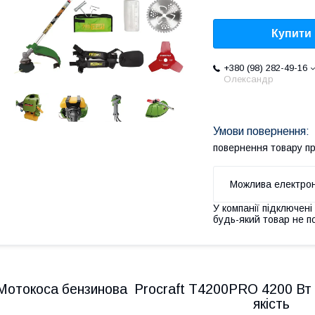
Купити
+380 (98) 282-49-16
Олександр
повернення товару п
У компанії підключені
будь-який товар не п
Мотокоса бензинова Procraft T4200PRO 4200 Вт 9
якість