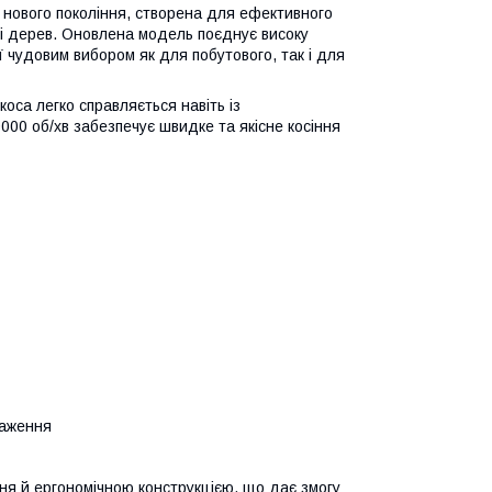
нового покоління, створена для ефективного
ослі дерев. Оновлена модель поєднує високу
її чудовим вибором як для побутового, так і для
са легко справляється навіть із
00 об/хв забезпечує швидке та якісне косіння
таження
я й ергономічною конструкцією, що дає змогу