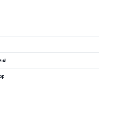
вий
ор