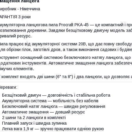
змащення ланцюга
иробник - Німеччина
АРАНТІЯ 3 роки
кумуляторна ланцюгова пила Procraft PKA-45 — це компактний і п
озпилювання деревини. Завдяки безщітковому двигуну модель забе
ривалий ресурс.
ила працює від акумуляторної системи 20В, що дає повну свободу 
ля обрізки гілок, заготівлі дров, а також виконання садових і будів
нструмент оснащений системою безключового натягу ланцюга, що
одаткових інструментів. Автоматичне змащення ланцюга забезпечу
іжучих елементів.
 комплект входять дві шини (6" та 8") і два ланцюги, що дозволяє 
ереваги:
Безщітковий двигун — довговічність і стабільна робота
Акумуляторна система — мобільність без кабелів
Безключовий натяг ланцюга — швидке регулювання
Автоматичне змащення — довший ресурс
2 шини та 2 ланцюги в комплекті
Плавний запуск і швидка зупинка
Легка вага 1,9 кг — зручно працювати однією рукою