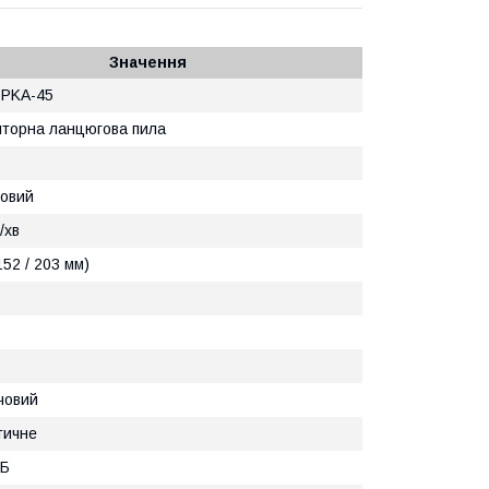
Значення
t PKA-45
яторна ланцюгова пила
ковий
/хв
(152 / 203 мм)
човий
тичне
дБ