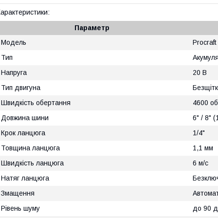
арактеристики:
Параметр
Модель
Procraf
Тип
Акумул
Напруга
20 В
Тип двигуна
Безщіт
Швидкість обертання
4600 об
Довжина шини
6" / 8" 
Крок ланцюга
1/4"
Товщина ланцюга
1,1 мм
Швидкість ланцюга
6 м/с
Натяг ланцюга
Безклю
Змащення
Автома
Рівень шуму
до 90 