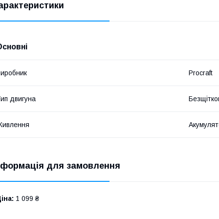
арактеристики
Основні
иробник
Procraft
ип двигуна
Безщітко
Живлення
Акумулят
нформація для замовлення
іна:
1 099 ₴