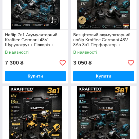
Набір 7в1 Акумуляторний
Безщітковий акумуляторний
Krafftec Germani 48V
набір Krafftec Germani 48V
Шурупокрут + Гілкоріз +
8Ah 3в1 Перфоратор +
Болгарка + Перф + Гайковерт
Болгарка + Гайковерт
В наявності
В наявності
+ Циркулярна + лобзик/синій
Крафтек Германия синій
7 300
3 050
₴
₴
Купити
Купити