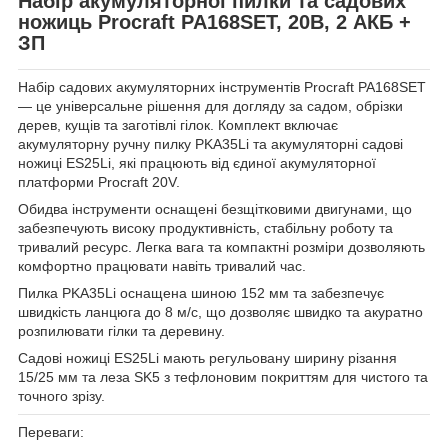
Набір акумуляторної пилки та садових
ножиць Procraft PA168SET, 20В, 2 АКБ +
ЗП
Набір садових акумуляторних інструментів Procraft PA168SET
— це універсальне рішення для догляду за садом, обрізки
дерев, кущів та заготівлі гілок. Комплект включає
акумуляторну ручну пилку PKA35Li та акумуляторні садові
ножиці ES25Li, які працюють від єдиної акумуляторної
платформи Procraft 20V.
Обидва інструменти оснащені безщітковими двигунами, що
забезпечують високу продуктивність, стабільну роботу та
тривалий ресурс. Легка вага та компактні розміри дозволяють
комфортно працювати навіть тривалий час.
Пилка PKA35Li оснащена шиною 152 мм та забезпечує
швидкість ланцюга до 8 м/с, що дозволяє швидко та акуратно
розпилювати гілки та деревину.
Садові ножиці ES25Li мають регульовану ширину різання
15/25 мм та леза SK5 з тефлоновим покриттям для чистого та
точного зрізу.
Переваги: