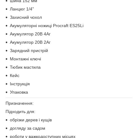
Шина 152 мм
Ланцюг 1/4"
Захисний чохол
Акумуляторні ножиці Procraft ES25Li
Акумулятор 20В 4Аг
Акумулятор 20В 2Аг
Зарядний пристрій
Монтажні ключі
Тюбик мастила
Кейс
Інструкція
Упаковка
Призначення:
Підходить для:
обрізки дерев і кущів
догляду за садом
роботи у важкодоступних місцях