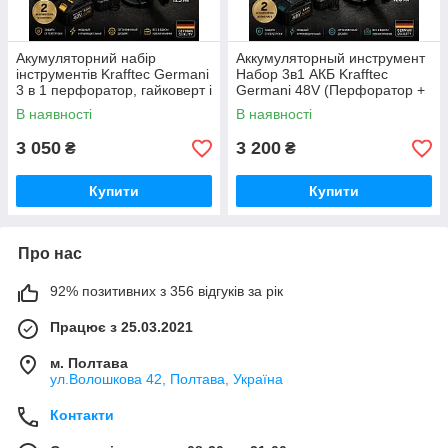
Акумуляторний набір
Аккумуляторный инструмент
інструментів Krafftec Germani
Набор 3в1 АКБ Krafftec
3 в 1 перфоратор, гайковерт і
Germani 48V (Перфоратор +
КШМ 48 V 8.0 Ah у кейсі
Шуруповерт + Болгарка)
В наявності
В наявності
інструмент для дому жовтий
синий Германия
3 050
3 200
₴
₴
Купити
Купити
Про нас
92% позитивних з 356 відгуків за рік
Працює з 25.03.2021
м. Полтава
ул.Волошкова 42, Полтава, Україна
Контакти