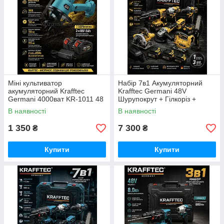
Міні культиватор
Набір 7в1 Акумуляторний
акумуляторний Krafftec
Krafftec Germani 48V
Germani 4000ват KR-1011 48
Шурупокрут + Гілкоріз +
V / 6 Ah для розпушування
Болгарка + Перф + Гайковерт
В наявності
В наявності
землі, саду, клумб і грядок
+ Циркулярна + лобзик/
жовтий
1 350
7 300
₴
₴
Купити
Купити