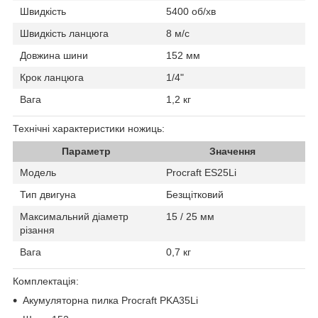
Швидкість
5400 об/хв
Швидкість ланцюга
8 м/с
Довжина шини
152 мм
Крок ланцюга
1/4"
Вага
1,2 кг
Технічні характеристики ножиць:
Параметр
Значення
Модель
Procraft ES25Li
Тип двигуна
Безщітковий
Максимальний діаметр
15 / 25 мм
різання
Вага
0,7 кг
Комплектація:
Акумуляторна пилка Procraft PKA35Li