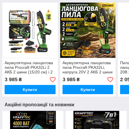
Акумуляторна ланцюгова
Акумуляторна ланцюгова
Пила
пила Procraft PKA32Li 2
пила Procraft PKA32Li,
ланц
АКБ 2 шини (15/20 см) і 2
напруга 20V 2 АКБ 2 шини
20В 
ланцюги Автоматичне
15/20 Кобура в подарунок
ланц
3 985
3 985
2 0
₴
₴
змащення ланцюга
Німеччина
Купити
Купити
Акційні пропозиції та новинки