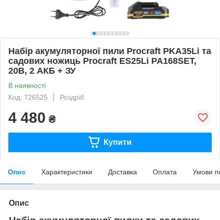
Набір акумуляторної пили Procraft PKA35Li та
садових ножиць Procraft ES25Li PA168SET,
20В, 2 АКБ + ЗУ
В наявності
Код: 726525
Роздріб
4 480
₴
Купити
Опис
Характеристики
Доставка
Оплата
Умови п
Опис