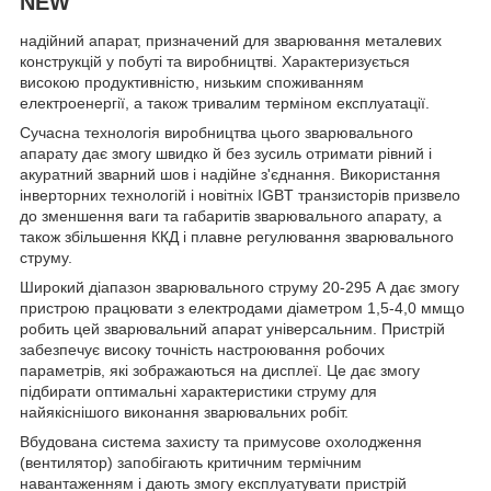
NEW
надійний апарат, призначений для зварювання металевих
конструкцій у побуті та виробництві. Характеризується
високою продуктивністю, низьким споживанням
електроенергії, а також тривалим терміном експлуатації.
Сучасна технологія виробництва цього зварювального
апарату дає змогу швидко й без зусиль отримати рівний і
акуратний зварний шов і надійне з'єднання. Використання
інверторних технологій і новітніх IGBT транзисторів призвело
до зменшення ваги та габаритів зварювального апарату, а
також збільшення ККД і плавне регулювання зварювального
струму.
Широкий діапазон зварювального струму
20-295 А
дає змогу
пристрою працювати з електродами діаметром
1,5-4,0 мм
що
робить цей зварювальний апарат універсальним. Пристрій
забезпечує високу точність настроювання робочих
параметрів, які зображаються на дисплеї. Це дає змогу
підбирати оптимальні характеристики струму для
найякіснішого виконання зварювальних робіт.
Вбудована система захисту та примусове охолодження
(вентилятор) запобігають критичним термічним
навантаженням і дають змогу експлуатувати пристрій