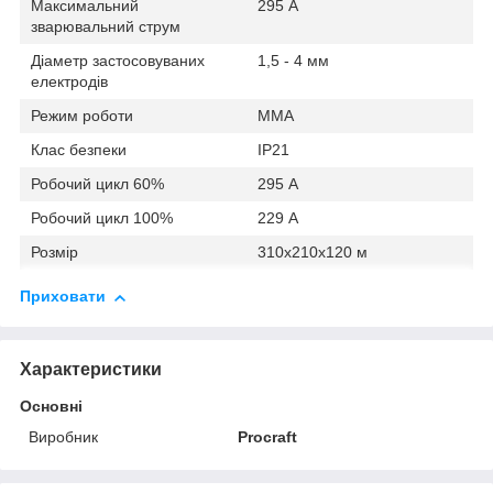
Максимальний
295 А
зварювальний струм
Діаметр застосовуваних
1,5 - 4 мм
електродів
Режим роботи
MMA
Клас безпеки
IP21
Робочий цикл 60%
295 А
Робочий цикл 100%
229 А
Розмір
310х210х120 м
Приховати
Характеристики
Основні
Виробник
Procraft