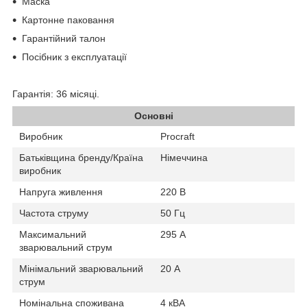
Маска
Картонне паковання
Гарантійний талон
Посібник з експлуатації
Гарантія: 36 місяці.
Основні
Виробник
Procraft
Батьківщина бренду/Країна
Німеччина
виробник
Напруга живлення
220 В
Частота струму
50 Гц
Максимальний
295 А
зварювальний струм
Мінімальний зварювальний
20 А
струм
Номінальна споживана
4 кВА