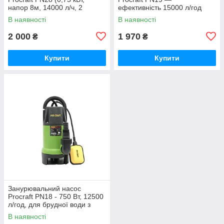
напор 8м, 14000 л/ч, 2
ефективність 15000 л/год
насадки) Німеччина
Німеччина
В наявності
В наявності
2 000
1 970
₴
₴
Купити
Купити
Занурювальний насос
Procraft PN18 - 750 Вт, 12500
л/год, для брудної води з
частками до 35 мм
В наявності