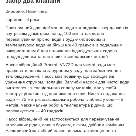
забір два клапани
Виробник Німеччина
Гарантія - 3 роки
Призначений для підіймання води з колодязів і свердловин із
внутрішнім діаметром понад 100 мм, а також для
перекачування прісної води з будь-яких водойм із
температурою води не більш ніж 40 градусів із подальшим
використанням її для поливання індивідуальних садово-
городні ділянки та для інших господарських потреб.
Насос вібраційний Procraft VN72D для чистої води має
працювати повністю зануреним у воду, для забезпечення
тепловідведення. Насос має подвійну, що захищає від
ураження струмом, ізоляцію. Заглибні насоси для чистої води
виготовлені зі спеціального сплаву металів, має у своїй
конструкції захист від проникнення води. Висота подавання
води — 72 метри, максимальна робоча глибина у воді — 5
метрів, максимальна робоча температура рідини, що
перекачується — 40 градусів.
Насос вібраційний не застосовується для перекачування
агресивних рідин, води з брудом, піском, дрібним камінням.
Електричний заглибний насос не вимагає змащення та