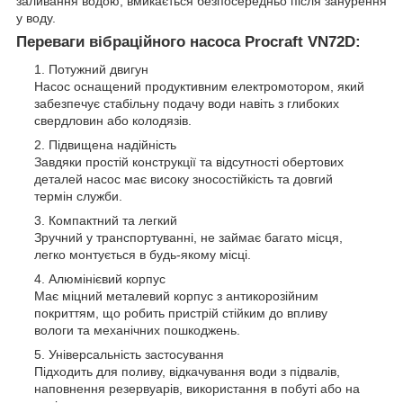
заливання водою, вмикається безпосередньо після занурення
у воду.
Переваги вібраційного насоса Procraft VN72D
:
Потужний двигун
Насос оснащений продуктивним електромотором, який
забезпечує стабільну подачу води навіть з глибоких
свердловин або колодязів.
Підвищена надійність
Завдяки простій конструкції та відсутності обертових
деталей насос має високу зносостійкість та довгий
термін служби.
Компактний та легкий
Зручний у транспортуванні, не займає багато місця,
легко монтується в будь-якому місці.
Алюмінієвий корпус
Має міцний металевий корпус з антикорозійним
покриттям, що робить пристрій стійким до впливу
вологи та механічних пошкоджень.
Універсальність застосування
Підходить для поливу, відкачування води з підвалів,
наповнення резервуарів, використання в побуті або на