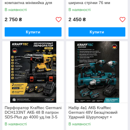
компактна мінімийка для
ширина стрічки 76 мм
авто, двору та саду 2200ват
В наявності
В наявності
2 750
2 450
₴
₴
Купити
Купити
Перфоратор Krafftec Germani
Набір 4в1 АКБ Krafftec
DCH133NT АКБ 48 В патрон
Germani 48V Безщітковий
SDS-Plus до 4000 уд./хв 3-5
Ударний Шурупокрут +
Дж
Перфоратор + Болгарка +
В наявності
В наявності
Гайковерт Набір 4в1