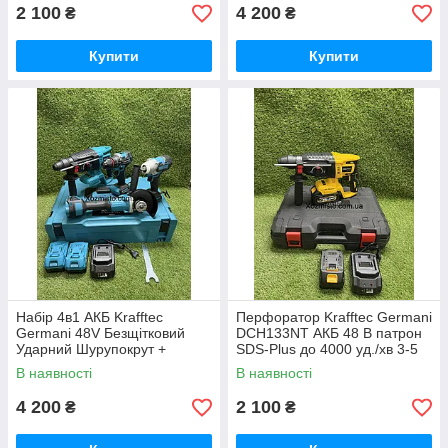
Німеччина Синій
2 100
4 200
₴
₴
Купити
Купити
Набір 4в1 АКБ Krafftec
Перфоратор Krafftec Germani
Germani 48V Безщітковий
DCH133NT АКБ 48 В патрон
Ударний Шурупокрут +
SDS-Plus до 4000 уд./хв 3-5
Перфоратор + Болгарка +
Дж
В наявності
В наявності
Гайковерт Набір 4в1
Німеччина Синій
4 200
2 100
₴
₴