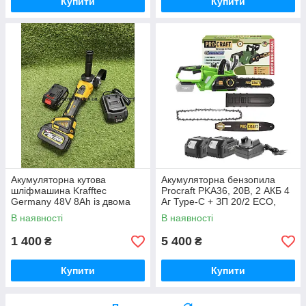
Купити
Купити
Акумуляторна кутова
Акумуляторна бензопила
шліфмашина Krafftec
Procraft PKA36, 20В, 2 АКБ 4
Germany 48V 8Ah із двома
Аг Type-C + ЗП 20/2 ECO,
акумуляторами безщітковим
шина 250 мм Німеччина
В наявності
В наявності
двигуном диском 125 мм БЕЗ
КЕЙСУ
1 400
5 400
₴
₴
Купити
Купити