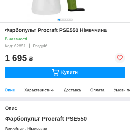
Фарбопульт Procraft PSE550 Німеччина
В наявності
Код: 62851
Роздріб
1 695
₴
Купити
Опис
Характеристики
Доставка
Оплата
Умови п
Опис
Фарбопульт Procraft PSE550
Виробник - Німеччина