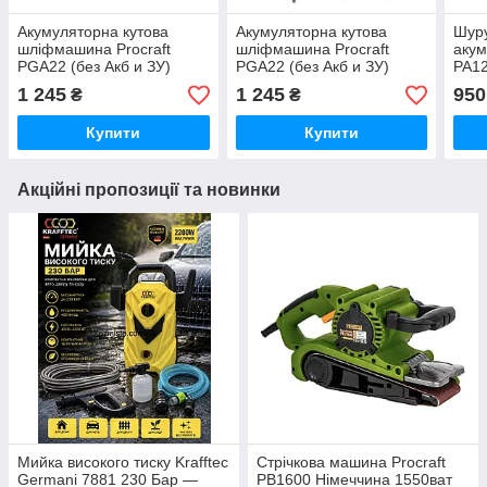
Акумуляторна кутова
Акумуляторна кутова
Шур
шліфмашина Procraft
шліфмашина Procraft
акум
PGA22 (без Акб и ЗУ)
PGA22 (без Акб и ЗУ)
PA12
Німеччина з
Німеччина з
акум
1 245
1 245
950
₴
₴
регулюванням обертів
регулюванням обертів
з лі
безщіткова
безщіткова
Німе
Купити
Купити
Акційні пропозиції та новинки
Мийка високого тиску Krafftec
Стрічкова машина Procraft
Germani 7881 230 Бар —
PB1600 Німеччина 1550ват