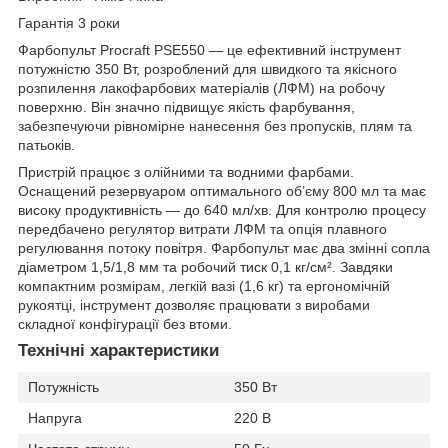
Гарантія 3 роки
Фарбопульт Procraft PSE550
— це ефективний інструмент
потужністю
350 Вт
, розроблений для швидкого та якісного
розпилення лакофарбових матеріалів (ЛФМ) на робочу
поверхню. Він значно
підвищує якість
фарбування,
забезпечуючи рівномірне нанесення без пропусків, плям та
патьоків.
Пристрій працює з
олійними
та
водними фарбами
.
Оснащений резервуаром оптимального об’єму
800 мл
та має
високу продуктивність — до
640 мл/хв
. Для контролю процесу
передбачено
регулятор витрати ЛФМ
та
опція плавного
регулювання потоку повітря
. Фарбопульт має два змінні сопла
діаметром
1,5/1,8 мм
та робочий тиск
0,1 кг/см²
. Завдяки
компактним розмірам, легкій вазі (
1,6 кг
) та ергономічній
рукоятці, інструмент дозволяє працювати з виробами
складної конфігурації без втоми.
Технічні характеристики
Потужність
350 Вт
Напруга
220 В