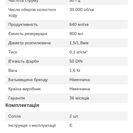
Частота струму
50 Гц
Число обертів холостого
30,000 об/хв
ходу
Продуктивність
640 мл/хв
Ємність резервуара
800 мл
Діаметр розпилювача
1,5/1,8мм
Тиск
0,1 кг/см²
В’язкість фарби
50 DIN
Вага
1,6 Кг
Батьківщина бренду
Німеччина
Країна виробник
Німеччина
Гарантія
36 місяців
Комплектація
Сопла
2 шт.
Інструкція з експлуатації
Є