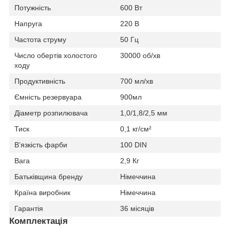
Потужність
600 Вт
Напруга
220 В
Частота струму
50 Гц
Число обертів холостого
30000 об/хв
ходу
Продуктивність
700 мл/хв
Ємність резервуара
900мл
Діаметр розпилювача
1,0/1,8/2,5 мм
Тиск
0,1 кг/см²
В’язкість фарби
100 DIN
Вага
2,9 Кг
Батьківщина бренду
Німеччина
Країна виробник
Німеччина
Гарантія
36 місяців
Комплектація