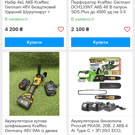
Набір 4в1 АКБ Krafftec
Перфоратор Krafftec Germani
Germani 48V Безщітковий
DCH133NT АКБ 48 В патрон
Ударний Шурупокрут +
SDS-Plus до 4000 уд./хв 3-5
Перфоратор + Болгарка +
Дж
В наявності
В наявності
Гайковерт Набір 4в1
Німеччина Синій
4 200
2 100
₴
₴
Купити
Купити
Акумуляторна кутова
Акумуляторна бензопила
шліфмашина Krafftec
Procraft PKA36, 20В, 2 АКБ 4
Germany 48V 8Ah із двома
Аг Type-C + ЗП 20/2 ECO,