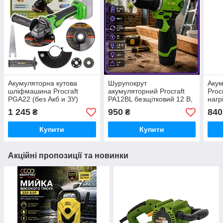
Акумуляторна кутова
Шурупокрут
Акум
шліфмашина Procraft
акумуляторний Procraft
Proc
PGA22 (без Акб и ЗУ)
PA12BL безщітковий 12 В,
нагр
Німеччина з
акумуляторні шурупокрути
при
1 245
950
840
₴
₴
регулюванням обертів
з літієвою батареєю
безщіткова
Німеччина
Купити
Купити
Акційні пропозиції та новинки