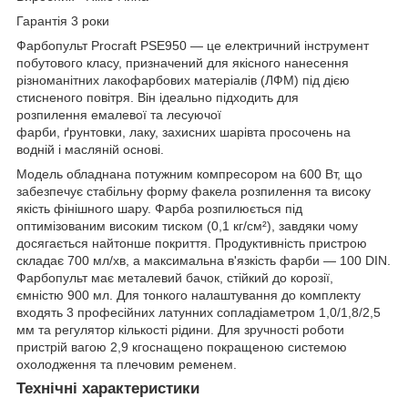
Гарантія 3 роки
Фарбопульт Procraft PSE950
— це електричний інструмент
побутового класу, призначений для якісного нанесення
різноманітних лакофарбових матеріалів (ЛФМ) під дією
стисненого повітря. Він ідеально підходить для
розпилення
емалевої
та
лесуючої
фарби
,
ґрунтовки
,
лаку
,
захисних шарів
та
просочень
на
водній і масляній основі.
Модель обладнана потужним компресором на
600 Вт
, що
забезпечує стабільну форму факела розпилення та високу
якість фінішного шару. Фарба розпилюється під
оптимізованим високим тиском (
0,1 кг/см²
), завдяки чому
досягається найтонше покриття. Продуктивність пристрою
складає
700 мл/хв
, а максимальна в'язкість фарби —
100 DIN
.
Фарбопульт має
металевий бачок
, стійкий до корозії,
ємністю
900 мл
. Для тонкого налаштування до комплекту
входять
3 професійних латунних сопла
діаметром
1,0/1,8/2,5
мм
та
регулятор кількості рідини
. Для зручності роботи
пристрій вагою
2,9 кг
оснащено
покращеною системою
охолодження
та
плечовим ременем
.
Технічні характеристики