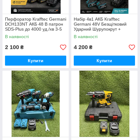
Перфоратор Krafftec Germani
Набір 4в1 АКБ Krafftec
DCH133NT АКБ 48 В патрон
Germani 48V Безщітковий
SDS-Plus до 4000 уд./хв 3-5
Ударний Шурупокрут +
Дж
Перфоратор + Болгарка +
В наявності
В наявності
Гайковерт Набір 4в1
Німеччина Синій
2 100
4 200
₴
₴
Купити
Купити