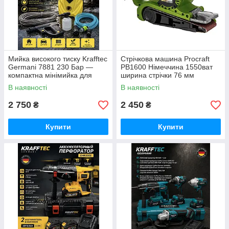
Мийка високого тиску Krafftec
Стрічкова машина Procraft
Germani 7881 230 Бар —
PB1600 Німеччина 1550ват
компактна мінімийка для
ширина стрічки 76 мм
авто, двору та саду 2200ват
В наявності
В наявності
2 750
2 450
₴
₴
Купити
Купити