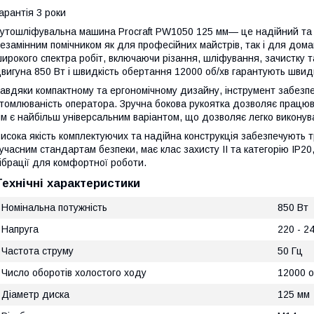
арантія 3 роки
Кутошліфувальна машина
Procraft PW1050 125 мм
— це надійний та
езамінним помічником як для професійних майстрів, так і для дом
ирокого спектра робіт, включаючи різання, шліфування, зачистку та
вигуна 850 Вт і швидкість обертання 12000 об/хв гарантують шви
авдяки компактному та ергономічному дизайну, інструмент забезпе
томлюваність оператора. Зручна бокова рукоятка дозволяє працюв
м є найбільш універсальним варіантом, що дозволяє легко виконува
исока якість комплектуючих та надійна конструкція забезпечують т
учасним стандартам безпеки, має клас захисту II та категорію IP20
ібрації для комфортної роботи.
Технічні характеристики
Номінальна потужність
850 Вт
Напруга
220 - 2
Частота струму
50 Гц
Число оборотів холостого ходу
12000 о
Діаметр диска
125 мм