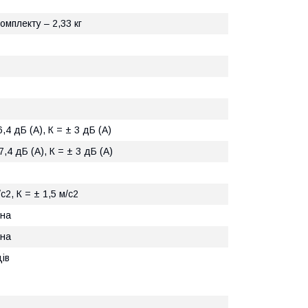
комплекту – 2,33 кг
,4 дБ (А), К = ± 3 дБ (А)
7,4 дБ (А), К = ± 3 дБ (А)
с2, К = ± 1,5 м/с2
ина
ина
ців