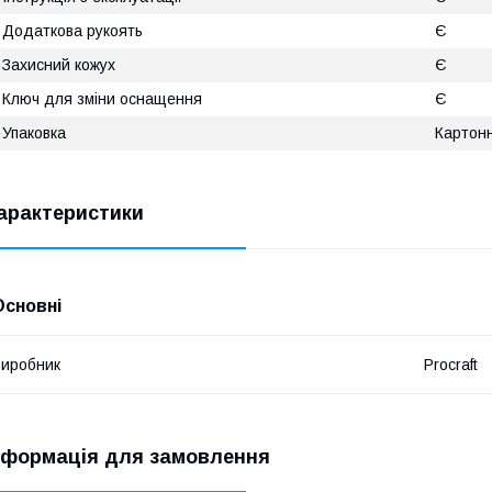
Додаткова рукоять
Є
Захисний кожух
Є
Ключ для зміни оснащення
Є
Упаковка
Картон
арактеристики
Основні
иробник
Procraft
нформація для замовлення