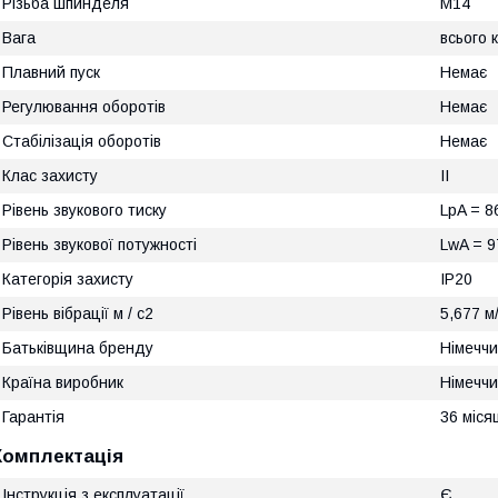
Різьба шпинделя
М14
Вага
всього 
Плавний пуск
Немає
Регулювання оборотів
Немає
Стабілізація оборотів
Немає
Клас захисту
II
Рівень звукового тиску
LpA = 86
Рівень звукової потужності
LwA = 9
Категорія захисту
IP20
Рівень вібрації м / с2
5,677 м/
Батьківщина бренду
Німечч
Країна виробник
Німечч
Гарантія
36 міся
Комплектація
Інструкція з експлуатації
Є