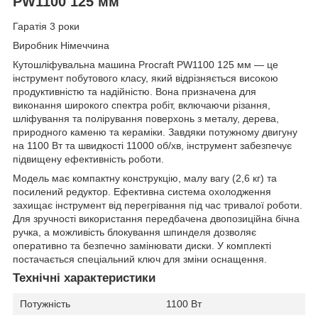
PW1100 125 мм
Гаратія 3 роки
Виробник Німеччина
Кутошліфувальна машина
Procraft PW1100 125 мм
— це
інструмент побутового класу, який відрізняється високою
продуктивністю та надійністю. Вона призначена для
виконання широкого спектра робіт, включаючи різання,
шліфування та полірування поверхонь з металу, дерева,
природного каменю та кераміки. Завдяки потужному двигуну
на 1100 Вт та швидкості 11000 об/хв, інструмент забезпечує
підвищену ефективність роботи.
Модель має компактну конструкцію, малу вагу (2,6 кг) та
посилений редуктор. Ефективна система охолодження
захищає інструмент від перегрівання під час тривалої роботи.
Для зручності використання передбачена двопозиційна бічна
ручка, а можливість блокування шпинделя дозволяє
оперативно та безпечно замінювати диски. У комплекті
постачається спеціальний ключ для зміни оснащення.
Технічні характеристики
Потужність
1100 Вт