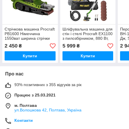
Стрічкова машина Procraft
Шліфувальна машина для
Пер
PB1600 Німеччина
стін і стелі Procraft ЕХ1100
BH-1
1550ват ширина стрічки
з пилозбірником, 880 Вт,
Дж, 
76 мм
225 мм Німеччина
патр
2 450
5 999
2 9
₴
₴
Купити
Купити
Про нас
93% позитивних з 355 відгуків за рік
Працює з 25.03.2021
м. Полтава
ул.Волошкова 42, Полтава, Україна
Контакти