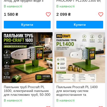
л/год, для брудної води з
PROCRAFT PL2300 2300 Вт,
частками до 35 мм німецький
температура до 300 °C,
В наявності
В наявності
насадки 20-63 мм, кейс,
ножиці та аксесуари
1 580
2 099
₴
₴
Купити
Купити
Паяльник труб Procraft PL
Паяльник Procraft PL 1400
1600, електричний паяльник
для монтажу систем
для пластикових труб, 50-300
водопостачання та
градусів 63 мм із насадками,
опалення, з регулюванням
В наявності
В наявності
для дачі та гаража
температури відмінний вибір