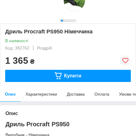
Дриль Procraft PS950 Німеччина
В наявності
Код: 382762
Роздріб
1 365
₴
Купити
Опис
Характеристики
Доставка
Оплата
Умови п
Опис
Дриль Procraft PS950
Виробник - Німеччина