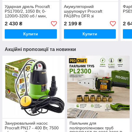
Ударная дрель Procraft
Акумуляторний
Фарб
PS1700/2, 1050 Вт, 0-
шурупокрут Procraft
PSE
1200/0-3200 об / мин,
PA18Pro DFR зі
ключевая 13 MM
світлодіодним
2 430
2 199
2 6
₴
₴
Німеччина
підсвічуванням LL20bb
Німеччина
Купити
Купити
Акційні пропозиції та новинки
Занурювальний насос
Паяльник для
Procraft PN17 - 400 Вт, 7500
поліпропіленових труб