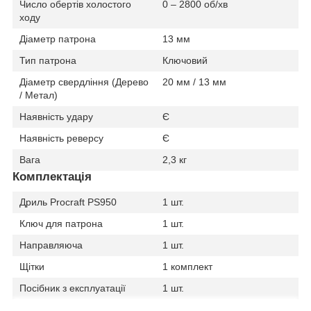
Число обертів холостого
0 – 2800 об/хв
ходу
Діаметр патрона
13 мм
Тип патрона
Ключовий
Діаметр свердління (Дерево
20 мм / 13 мм
/ Метал)
Наявність удару
Є
Наявність реверсу
Є
Вага
2,3 кг
Комплектація
Дриль Procraft PS950
1 шт.
Ключ для патрона
1 шт.
Направляюча
1 шт.
Щітки
1 комплект
Посібник з експлуатації
1 шт.