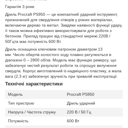
Гарантія 3 роки
Дриль Procraft PS950
— це компактний
ударний інструмент
,
призначений для свердління отворів у різних матеріалах,
включаючи дерево та метал. Завдяки наявності
функції удару
,
її також можна ефективно використовувати для роботи з
бетоном. Прилад працює від стандартної мережі
220В /
50Гц
та має потужність
600 Вт
.
Дриль оснащена
ключовим патроном діаметром 13
мм
.
Число обертів холостого ходу
плавно регулюється в
діапазоні
0 – 2800 об/хв
. Модель має
функцію реверсу
, що
забезпечує чистий результат роботи та спрощує вилучення
свердла. Корпус виготовлений із надміцного пластику, а мала
вага (
2,3 кг
) забезпечує зручність при тривалій експлуатації.
Технічні характеристики
Модель
Procraft PS950
Тип пристрою
Дриль ударний
Напруга / Частота струму
220 В / 50 Гц
Потужність
600 Вт