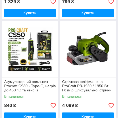
1 329
799
₴
₴
Купити
Купити
Акумуляторний паяльник
Стрічкова шліфмашина
Procraft CS50 - Туре-C, нагрів
ProCraft PB-1950 / 1950 Вт
до 450 °С та кейс із
Розмір шліфувальної стрічки
приладдям Німеччина
100*610 мм Німеччина
В наявності
В наявності
840
4 099
₴
₴
Купити
Купити