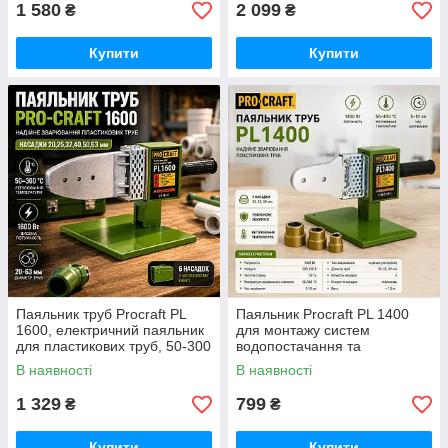
ножиці та аксесуари
1 580
2 099
₴
₴
Купити
Купити
Паяльник труб Procraft PL
Паяльник Procraft PL 1400
1600, електричний паяльник
для монтажу систем
для пластикових труб, 50-300
водопостачання та
градусів 63 мм із насадками,
опалення, з регулюванням
В наявності
В наявності
для дачі та гаража
температури відмінний вибір
1 329
799
₴
₴
Купити
Купити