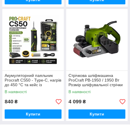
Акумуляторний паяльник
Стрічкова шліфмашина
Procraft CS50 - Туре-C, нагрів
ProCraft PB-1950 / 1950 Вт
до 450 °С та кейс із
Розмір шліфувальної стрічки
приладдям Німеччина
100*610 мм Німеччина
В наявності
В наявності
840
4 099
₴
₴
Купити
Купити