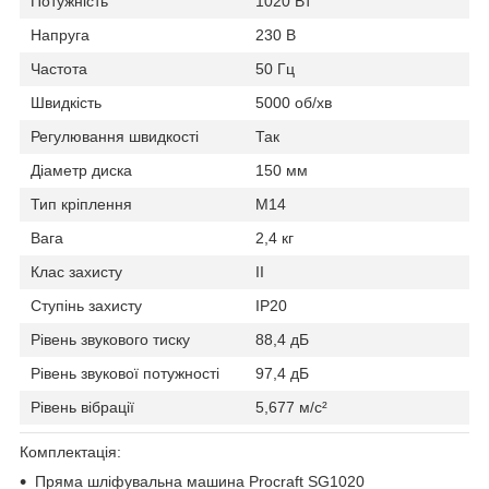
Потужність
1020 Вт
Напруга
230 В
Частота
50 Гц
Швидкість
5000 об/хв
Регулювання швидкості
Так
Діаметр диска
150 мм
Тип кріплення
M14
Вага
2,4 кг
Клас захисту
II
Ступінь захисту
IP20
Рівень звукового тиску
88,4 дБ
Рівень звукової потужності
97,4 дБ
Рівень вібрації
5,677 м/с²
Комплектація:
Пряма шліфувальна машина Procraft SG1020