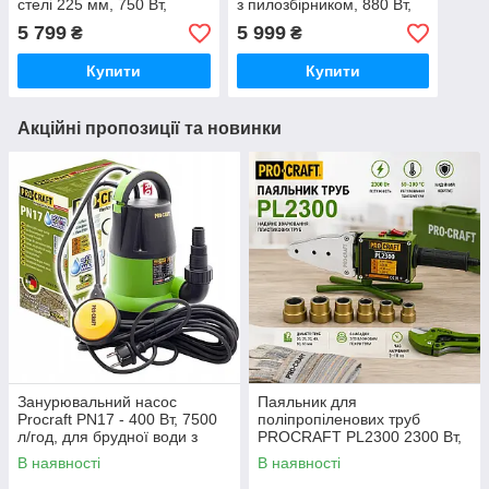
стелі 225 мм, 750 Вт,
з пилозбірником, 880 Вт,
регулювання обертів,
225 мм Німеччина
5 799
5 999
₴
₴
система пиловидалення
Купити
Купити
Акційні пропозиції та новинки
Занурювальний насос
Паяльник для
Procraft PN17 - 400 Вт, 7500
поліпропіленових труб
л/год, для брудної води з
PROCRAFT PL2300 2300 Вт,
частками до 35 мм німецький
температура до 300 °C,
В наявності
В наявності
насадки 20-63 мм, кейс,