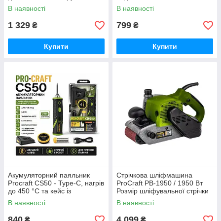
градусів 63 мм із насадками,
опалення, з регулюванням
В наявності
В наявності
для дачі та гаража
температури відмінний вибір
1 329
799
₴
₴
Купити
Купити
Акумуляторний паяльник
Стрічкова шліфмашина
Procraft CS50 - Туре-C, нагрів
ProCraft PB-1950 / 1950 Вт
до 450 °С та кейс із
Розмір шліфувальної стрічки
приладдям Німеччина
100*610 мм Німеччина
В наявності
В наявності
840
4 099
₴
₴