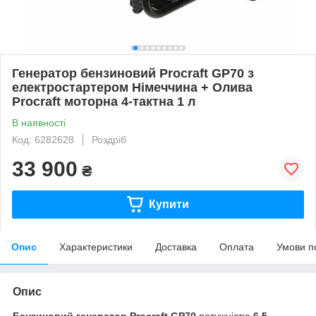
Генератор бензиновий Procraft GP70 з
електростартером Німеччина + Олива
Procraft моторна 4-тактна 1 л
В наявності
Код: 6282628
Роздріб
33 900
₴
Купити
Опис
Характеристики
Доставка
Оплата
Умови п
Опис
Бензиновий генератор Procraft GP70
потужністю
6,5