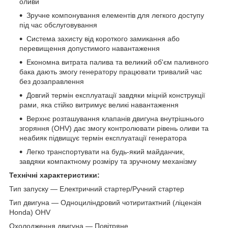
оливи
Зручне компонування елементів для легкого доступу
під час обслуговування
Система захисту від короткого замикання або
перевищення допустимого навантаження
Економна витрата палива та великий об'єм паливного
бака дають змогу генератору працювати тривалий час
без дозаправлення
Довгий термін експлуатації завдяки міцній конструкції
рами, яка стійко витримує великі навантаження
Верхнє розташування клапанів двигуна внутрішнього
згоряння (OHV) дає змогу контролювати рівень оливи та
неабияк підвищує термін експлуатації генератора
Легко транспортувати на будь-який майданчик,
завдяки компактному розміру та зручному механізму
Технічні характеристики:
Тип запуску — Електричний стартер/Ручний стартер
Тип двигуна — Одноциліндровий чотиритактний (ліцензія
Honda) OHV
Охолодження двигуна — Повітряне