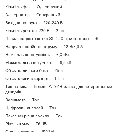
Кількість фаз — Однофазний
Альтернатор — Синхронний
Вихідна напруга — 220-240 В
Кількість розеток 220 В — 2 шт.
Посилена розетка тип SF-123 (три контакт) — Є
Напруга постійного струму — 12 В/8,3 А
Номінальна потужність — 6,0 кВт
Максимальна потужність — 6,5 кВт
Об'єм паливного бака — 25 л
Об'єм оливи в картері — 1,1 л
Тип палива — Бензин АІ-92 + олива для чотиритактних
двигунів
Вольтметр — Так
Цифровий дисплей — Так
Показник рівня палива — Так
Рівень шуму — 76 dB
Ступінь захисту — IP23M