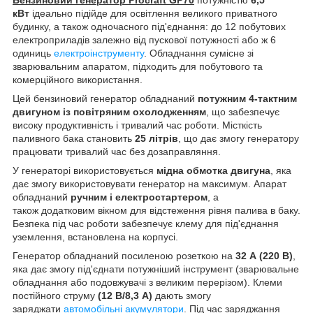
кВт
ідеально підійде для освітлення великого приватного
будинку, а також одночасного під'єднання: до 12 побутових
електроприладів залежно від пускової потужності або ж 6
одиниць
електроінструменту
. Обладнання сумісне зі
зварювальним апаратом, підходить для побутового та
комерційного використання.
Цей бензиновий генератор обладнаний
потужним 4-тактним
двигуном із повітряним охолодженням
, що забезпечує
високу продуктивність і тривалий час роботи. Місткість
паливного бака становить
25 літрів
, що дає змогу генератору
працювати тривалий час без дозаправляння.
У генераторі використовується
мідна обмотка двигуна
, яка
дає змогу використовувати генератор на максимум. Апарат
обладнаний
ручним і електростартером
, а
також додатковим вікном для відстеження рівня палива в баку.
Безпека під час роботи забезпечує клему для під'єднання
уземлення, встановлена на корпусі.
Генератор обладнаний посиленою розеткою на
32 А (220 В)
,
яка дає змогу під'єднати потужніший інструмент (зварювальне
обладнання або подовжувачі з великим перерізом). Клеми
постійного струму
(12 В/8,3 А)
дають змогу
заряджати
автомобільні акумулятори
. Під час заряджання