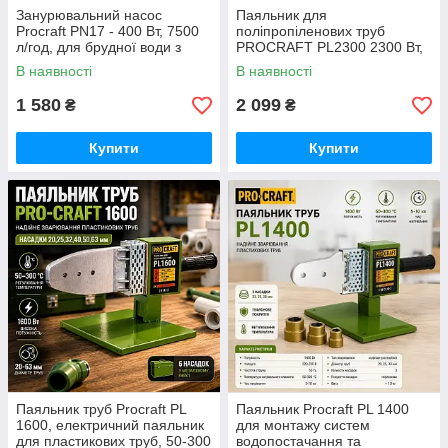
Занурювальний насос
Паяльник для
Procraft PN17 - 400 Вт, 7500
поліпропіленових труб
л/год, для брудної води з
PROCRAFT PL2300 2300 Вт,
частками до 35 мм німецький
температура до 300 °C,
В наявності
В наявності
насадки 20-63 мм, кейс,
ножиці та аксесуари
1 580
2 099
₴
₴
Купити
Купити
Паяльник труб Procraft PL
Паяльник Procraft PL 1400
1600, електричний паяльник
для монтажу систем
для пластикових труб, 50-300
водопостачання та