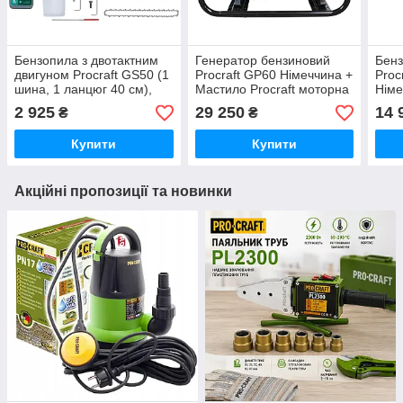
Бензопила з двотактним
Генератор бензиновий
Бенз
двигуном Procraft GS50 (1
Procraft GP60 Німеччина +
Proc
шина, 1 ланцюг 40 см),
Мастило Procraft моторна
Німе
Бензинова ланцюгова
4-тактна 1 л
у по
2 925
29 250
14 
₴
₴
пила масло в подарунок
Німеччина
Купити
Купити
Акційні пропозиції та новинки