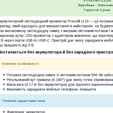
Procraft LL20
Виробник - Німеччи
Гарантія 3 роки
кумуляторний світлодіодний прожектор Procraft LL20 — це потужни
рилад, який підходить для використання в майстернях, на будіве
ає високоякісну світлодіодну лампу з високим світловим потоком і
ирокому кутку. LED-прожектор з адаптером живлення, що перетвор
 В через порти USB-A і USB-C. Пристрій дає змогу заряджати мобіл
о працюють від 5 В.
Постачається без акумулятора й без зарядного пристр
Ключові особливості:
Потужна світлодіодна лампа зі світловим потоком 500 Лм забез
Регульований кут тримача (0-180°) дає змогу точно спрямовува
Мала вага (0.17 кг без акумулятора) для зручного перенесення
Можливість заряджати мобільні телефони. планшети
Технічні характеристики:
Живлення: акумулятор