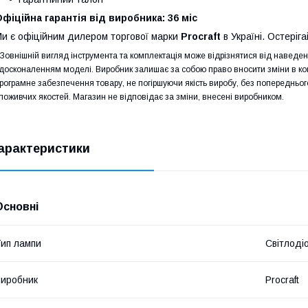
фіційна гарантія від виробника: 36 міс
и є офіційним дилером торгової марки
Procraft
в Україні. Остеріга
 Зовнішній вигляд інструмента та комплектація може відрізнятися від навед
досконаленням моделі. Виробник залишає за собою право вносити зміни в конс
рограмне забезпечення товару, не погіршуючи якість виробу, без попередньо
поживчих якостей. Магазин не відповідає за зміни, внесені виробником.
арактеристики
Основні
ип лампи
Світлоді
иробник
Procraft