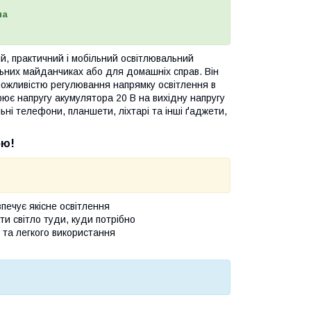
на
й, практичний і мобільний освітлювальний
льних майданчиках або для домашніх справ. Він
 можливістю регулювання напрямку освітлення в
ює напругу акумулятора 20 В на вихідну напругу
ьні телефони, планшети, ліхтарі та інші ґаджети,
ою!
печує якісне освітлення
ти світло туди, куди потрібно
 та легкого використання