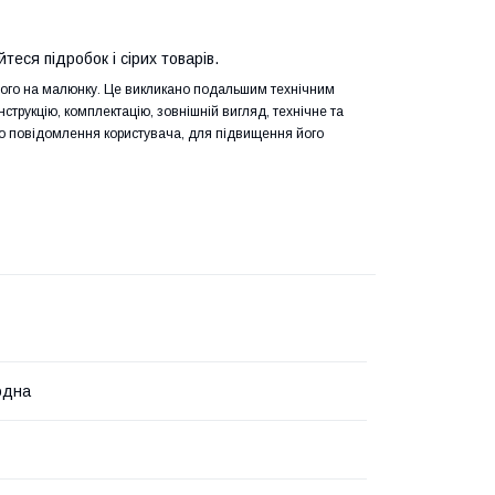
йтеся підробок і сірих товарів.
еного на малюнку. Це викликано подальшим технічним
трукцію, комплектацію, зовнішній вигляд, технічне та
го повідомлення користувача, для підвищення його
одна