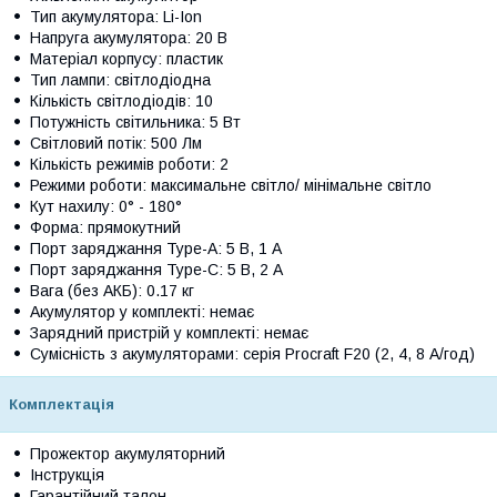
Тип акумулятора: Li-Ion
Напруга акумулятора: 20 В
Матеріал корпусу: пластик
Тип лампи: світлодіодна
Кількість світлодіодів: 10
Потужність світильника: 5 Вт
Світловий потік: 500 Лм
Кількість режимів роботи: 2
Режими роботи: максимальне світло/ мінімальне світло
Кут нахилу: 0° - 180°
Форма: прямокутний
Порт заряджання Type-A: 5 В, 1 А
Порт заряджання Type-C: 5 В, 2 А
Вага (без АКБ): 0.17 кг
Акумулятор у комплекті: немає
Зарядний пристрій у комплекті: немає
Сумісність з акумуляторами: серія Procraft F20 (2, 4, 8 А/год)
Комплектація
Прожектор акумуляторний
Інструкція
Гарантійний талон