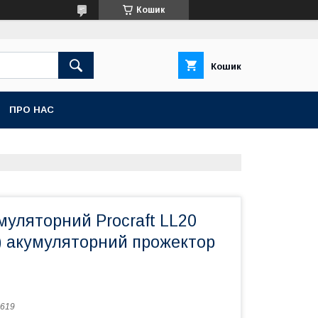
Кошик
Кошик
ПРО НАС
муляторний Procraft LL20
П) акумуляторний прожектор
619