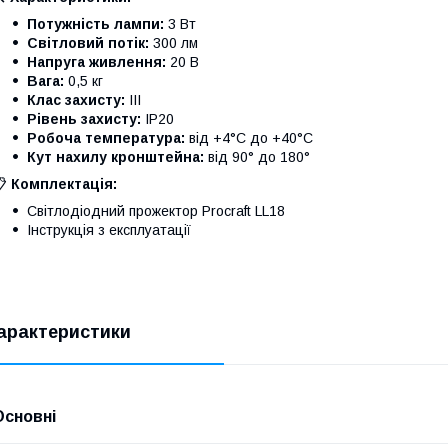
Потужність лампи:
3 Вт
Світловий потік:
300 лм
Напруга живлення:
20 В
Вага:
0,5 кг
Клас захисту:
III
Рівень захисту:
IP20
Робоча температура:
від +4°C до +40°C
Кут нахилу кронштейна:
від 90° до 180°
📋
Комплектація:
Світлодіодний прожектор Procraft LL18
Інструкція з експлуатації
арактеристики
Основні