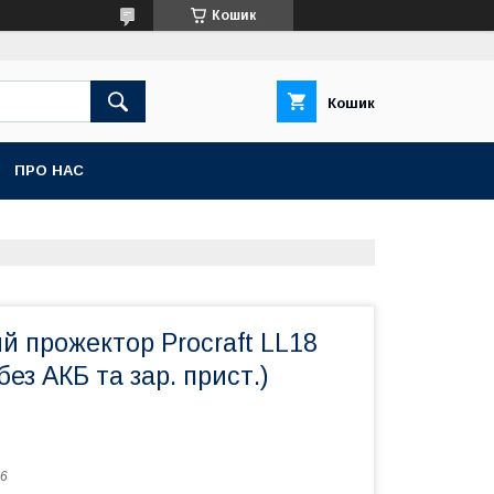
Кошик
Кошик
ПРО НАС
й прожектор Procraft LL18
ез АКБ та зар. прист.)
6