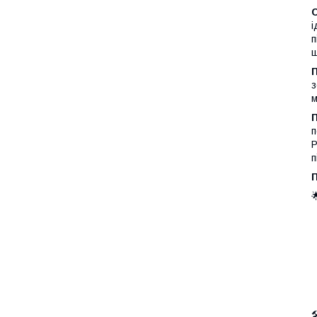
С
і
п
щ
з
м
п
Р
п

