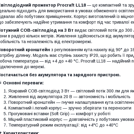
вітлодіодний прожектор Procraft LL18
— це компактний та зр
деально підходить для використання в умовах обмеженого освітлен
ідвалах або побутових приміщеннях. Корпус виготовлений із міцного
о забезпечують надійне утримання та комфорт під час тривалої ек
Потужний COB-світлодіод на 3 Вт
видає світловий потік до 300
они в радіусі кількох метрів. Живлення здійснюється від акумулято
обільність та незалежність від електромережі.
Поворотний кронштейн
з регулюванням кута нахилу від 90° до 1
отрібну ділянку. Модель має ступінь захисту IP20, що робить її п
обоча температура — від +4 до +40 °C. Procraft LL18 — надійний п
ідключення до мережі.
Постачається без акумулятора та зарядного пристрою.

Основні переваги:
Яскравий COB-світлодіод 3 Вт — світловий потік 300 лм для як
Живлення від акумулятора 20 В — автономність і мобільність
Поворотний кронштейн — гнучке налаштування кута освітленн
Компактний і легкий корпус — зручно зберігати та переносити
Прогумовані вставки (Soft Grip) — комфорт у роботі
Міцний пластиковий корпус — довговічність у побутових умова
Температурний режим експлуатації: від +4°C до +40°C
️
Характеристики: