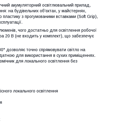
учний акумуляторний освітлювальний прилад,
ня: на будівельних об'єктах, у майстернях,
 пластику з прогумованими вставками (Soft Grip),
сплуатації.
 люменів, чого достатньо для освітлення робочої
ра 20 В (не входить у комплект), що забезпечує
80° дозволяє точно спрямовувати світло на
ридатною для використання в сухих приміщеннях.
омічник для локального освітлення без
існого локального освітлення
я
х