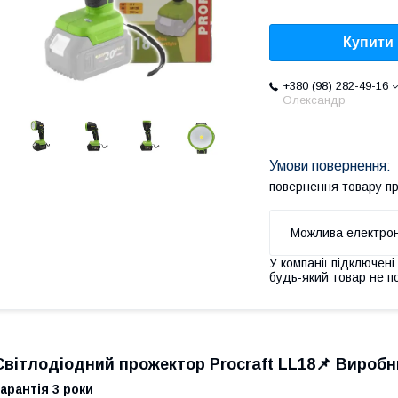
Купити
+380 (98) 282-49-16
Олександр
повернення товару п
У компанії підключені
будь-який товар не п
Світлодіодний прожектор Procraft LL18
📌 Виробн
арантія 3 роки