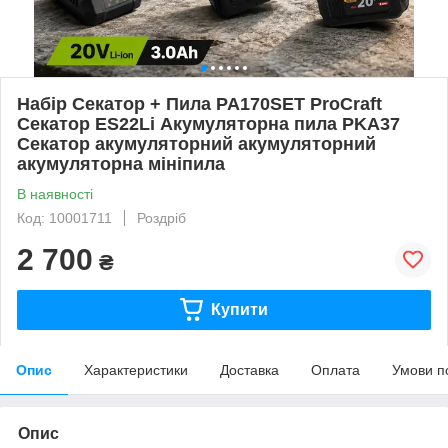
Набір Секатор + Пила PA170SET ProCraft
Секатор ES22Li Акумуляторна пила PKA37
Секатор акумуляторний акумуляторний
акумуляторна мініпила
В наявності
Код: 10001711
Роздріб
2 700
₴
Купити
Опис
Характеристики
Доставка
Оплата
Умови п
Опис