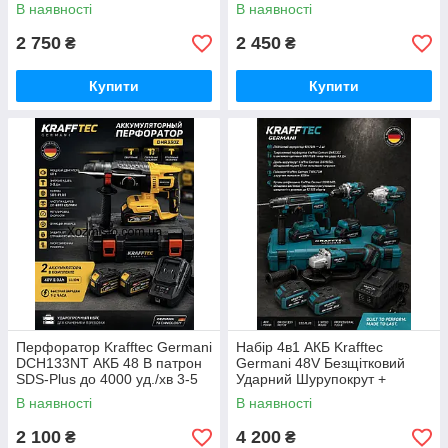
авто, двору та саду 2200ват
В наявності
В наявності
2 750
2 450
₴
₴
Купити
Купити
Перфоратор Krafftec Germani
Набір 4в1 АКБ Krafftec
DCH133NT АКБ 48 В патрон
Germani 48V Безщітковий
SDS-Plus до 4000 уд./хв 3-5
Ударний Шурупокрут +
Дж
Перфоратор + Болгарка +
В наявності
В наявності
Гайковерт Набір 4в1
Німеччина Синій
2 100
4 200
₴
₴