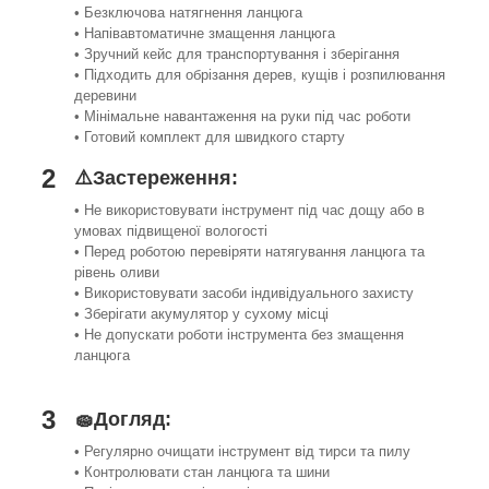
• Безключова натягнення ланцюга
• Напівавтоматичне змащення ланцюга
• Зручний кейс для транспортування і зберігання
• Підходить для обрізання дерев, кущів і розпилювання
деревини
• Мінімальне навантаження на руки під час роботи
• Готовий комплект для швидкого старту
2
⚠️Застереження:
• Не використовувати інструмент під час дощу або в
умовах підвищеної вологості
• Перед роботою перевіряти натягування ланцюга та
рівень оливи
• Використовувати засоби індивідуального захисту
• Зберігати акумулятор у сухому місці
• Не допускати роботи інструмента без змащення
ланцюга
3
🧽Догляд:
• Регулярно очищати інструмент від тирси та пилу
• Контролювати стан ланцюга та шини