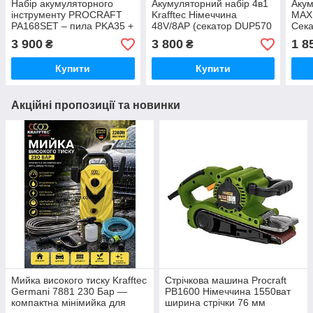
Набір акумуляторного
Акумуляторний набір 4в1
Акум
інструменту PROCRAFT
Krafftec Німеччина
MAX
PA168SET – пила PKA35 +
48V/8AP (секатор DUP570
Сека
секатор ES25Li, 2 АКБ,
+ пила DUC170Z + штанга
пил
3 900
3 800
1 8
₴
₴
зарядний пристрій |
2.7 м + кусторез )
Безщ
бездротовий комплект
інст
Купити
Купити
Акційні пропозиції та новинки
Мийка високого тиску Krafftec
Стрічкова машина Procraft
Germani 7881 230 Бар —
PB1600 Німеччина 1550ват
компактна мінімийка для
ширина стрічки 76 мм