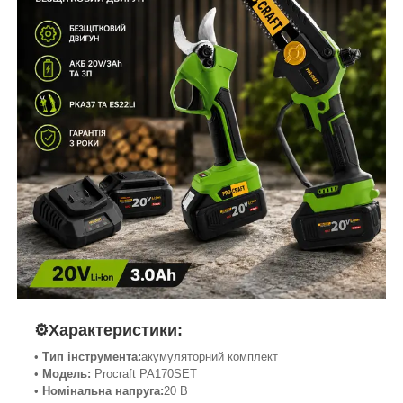
⚙️Характеристики:
•
Тип інструмента:
акумуляторний комплект
•
Модель:
Procraft PA170SET
•
Номінальна напруга:
20 В