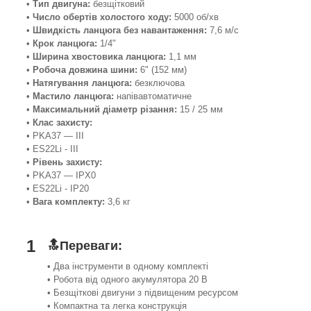
•
Тип двигуна:
безщітковий
•
Число обертів холостого ходу:
5000 об/хв
•
Швидкість ланцюга без навантаження:
7,6 м/с
•
Крок ланцюга:
1/4"
•
Ширина хвостовика ланцюга:
1,1 мм
•
Робоча довжина шини:
6" (152 мм)
•
Натягування ланцюга:
безключова
•
Мастило ланцюга:
напівавтоматичне
•
Максимальний діаметр різання:
15 / 25 мм
•
Клас захисту:
• PKA37 — III
• ES22Li - III
•
Рівень захисту:
• PKA37 — IPX0
• ES22Li - IP20
•
Вага комплекту:
3,6 кг
1
🔝Переваги:
• Два інструменти в одному комплекті
• Робота від одного акумулятора 20 В
• Безщіткові двигуни з підвищеним ресурсом
• Компактна та легка конструкція