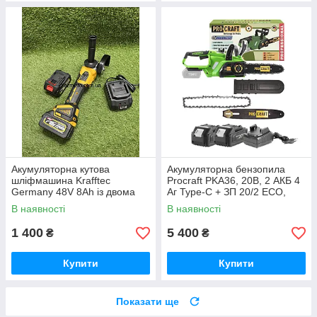
Акумуляторна кутова
Акумуляторна бензопила
шліфмашина Krafftec
Procraft PKA36, 20В, 2 АКБ 4
Germany 48V 8Ah із двома
Аг Type-C + ЗП 20/2 ECO,
акумуляторами безщітковим
шина 250 мм Німеччина
В наявності
В наявності
двигуном диском 125 мм БЕЗ
КЕЙСУ
1 400
5 400
₴
₴
Купити
Купити
Показати ще