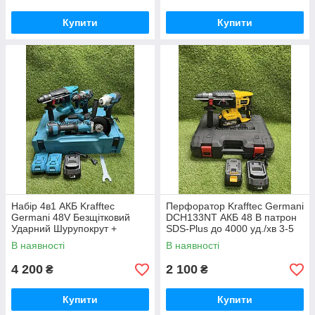
Купити
Купити
Набір 4в1 АКБ Krafftec
Перфоратор Krafftec Germani
Germani 48V Безщітковий
DCH133NT АКБ 48 В патрон
Ударний Шурупокрут +
SDS-Plus до 4000 уд./хв 3-5
Перфоратор + Болгарка +
Дж
В наявності
В наявності
Гайковерт Набір 4в1
Німеччина Синій
4 200
2 100
₴
₴
Купити
Купити