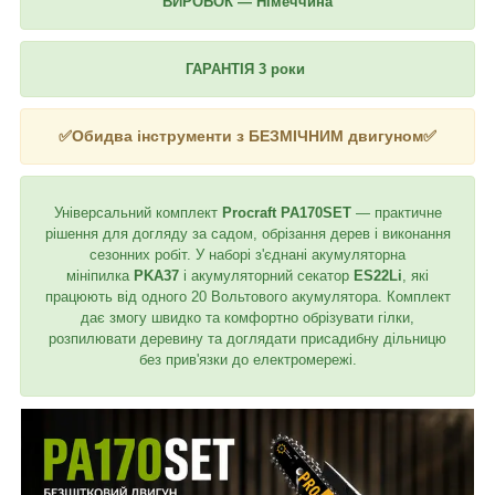
ВИРОБОК — Німеччина
ГАРАНТІЯ 3 роки
✅Обидва інструменти з
БЕЗМІЧНИМ двигуном
✅
Універсальний комплект
Procraft PA170SET
— практичне
рішення для догляду за садом, обрізання дерев і виконання
сезонних робіт. У наборі з'єднані акумуляторна
мініпилка
PKA37
і акумуляторний секатор
ES22Li
, які
працюють від одного 20 Вольтового акумулятора. Комплект
дає змогу швидко та комфортно обрізувати гілки,
розпилювати деревину та доглядати присадибну дільницю
без прив'язки до електромережі.