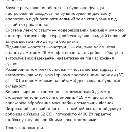
Зручне регулювання обертів — вбудована функція
настроювання швидкості на ручці керування дає змогу
оперативно підбирати оптимальний темп скошування під
різний тип рослинності.
Система легкого старту — модернізований механізм ручного
стартера знижує опір шнура, забезпечуючи швидкий і плавний
запуск двотактного двигуна без ривків.
Підвищена жорсткість конструкції — суцільна алюмінієва
штанга діаметром 28 мм ефективно гасить робочі вібрації та
витримує високі механічні навантаження під час косіння
сухості.
Розширений комплект оснастки — постачається відразу з
автоматичною котушкою і трьома професійними ножами (3T,
8T і 40T з переможними напайками) для завдань будь-якої
складності.
Велика ширина захоплення — максимальний діаметр
скошування зони волосіні становить 415 мм, що істотно
прискорює оброблення масштабних земельних ділянок.
Витривалий силовий агрегат — надійний двотактний двигун
робочим об'ємом 52 СС і потужністю 4400 Вт гарантує
стабільну тягу під постійними навантаженнями.
Технічні параметри: