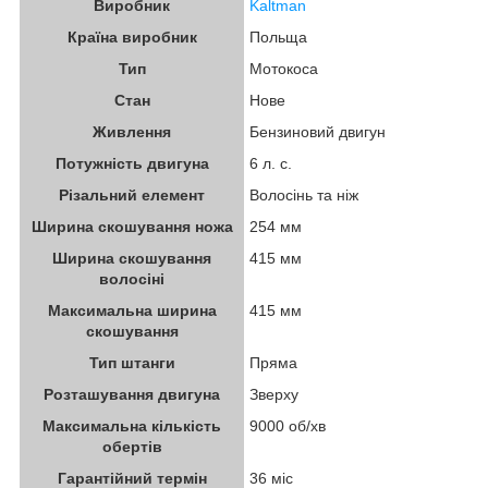
Виробник
Kaltman
Країна виробник
Польща
Тип
Мотокоса
Стан
Нове
Живлення
Бензиновий двигун
Потужність двигуна
6 л. с.
Різальний елемент
Волосінь та ніж
Ширина скошування ножа
254 мм
Ширина скошування
415 мм
волосіні
Максимальна ширина
415 мм
скошування
Тип штанги
Пряма
Розташування двигуна
Зверху
Максимальна кількість
9000 об/хв
обертів
Гарантійний термін
36 міс