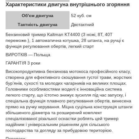
Характеристики двигуна внутрішнього згоряння
Об'єм двигуна
52 куб. см
Тактність двигуна
Двотактний
Бензиновий тример Kaltman KT4400 (3 ножі, 8Т, 40Т
переможе.), 1 автоматична котушка, 28 штанга, на ручці є
функція регулювання обертів, легкий старт
ВИРОТКІВ — Польща
ГАРАНТІЯ 3 роки
Високопродуктивна бензинова мотокоса професійного класу,
створена для ефективного скошування густої трави, жорстких
бур'янів, сухості та молодих чагарників на великих площах.
Головними особливостями моделі є інноваційна система
легкого старту, що істотно знижує зусилля під час запуску, і
спеціальна функція плавного регулювання обертів, винесена
прямо на ручку керування. Міцна суцільна конструкція штанги
збільшеного діаметра та розширений комплект
спеціалізованої різальної оснастки роблять цей тример
надійним і універсальним рішенням для сільського
господарства та догляду за прибудовою територією.
Переваги: