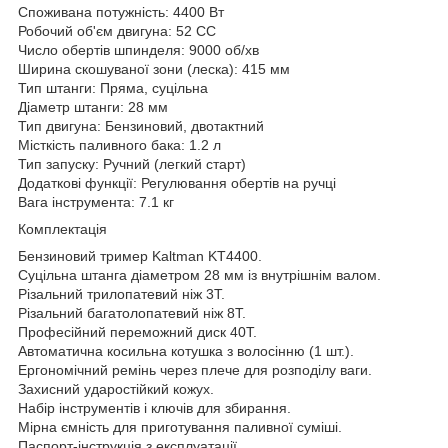
Споживана потужність: 4400 Вт
Робочий об'єм двигуна: 52 СС
Число обертів шпинделя: 9000 об/хв
Ширина скошуваної зони (леска): 415 мм
Тип штанги: Пряма, суцільна
Діаметр штанги: 28 мм
Тип двигуна: Бензиновий, двотактний
Місткість паливного бака: 1.2 л
Тип запуску: Ручний (легкий старт)
Додаткові функції: Регулювання обертів на ручці
Вага інструмента: 7.1 кг
Комплектація
Бензиновий тример Kaltman KT4400.
Суцільна штанга діаметром 28 мм із внутрішнім валом.
Різальний трилопатевий ніж 3T.
Різальний багатолопатевий ніж 8T.
Професійний переможний диск 40T.
Автоматична косильна котушка з волосінню (1 шт.).
Ергономічний ремінь через плече для розподілу ваги.
Захисний ударостійкий кожух.
Набір інструментів і ключів для збирання.
Мірна ємність для приготування паливної суміші.
Паспорт-інструкція з експлуатації.