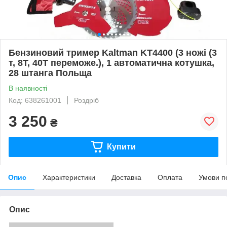
Бензиновий тример Kaltman KT4400 (3 ножі (3
т, 8Т, 40Т переможе.), 1 автоматична котушка,
28 штанга Польща
В наявності
Код: 638261001
Роздріб
3 250
₴
Купити
Опис
Характеристики
Доставка
Оплата
Умови п
Опис