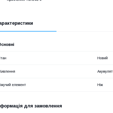
арактеристики
Основні
Стан
Новий
Живлення
Акумулят
іжучий елемент
Ніж
нформація для замовлення