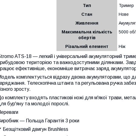
Тип
Тример
Стан
Нове
Живлення
Акумуля
Максимальна кількість
5000 об/
обертів
Різальний елемент
Ніж
tromo ATS-18 — легкий і універсальний акумуляторний триме
прибудовою територією та важкодоступними ділянками. Завд
рацює ефективніше, економніше витрачає заряд акумулятора
Модель комплектується відразу двома акумуляторами, що да
заряджання. Телескопічна штанга та регульована ручка заб
ізного зросту.
о комплекту входять пластикові ножі для м'якої трави, метал
ля бур'яну та молодої порослі.
Переваги
Виробник — Польща
Гарантія 3 роки
 Безщітковий двигун Brushless