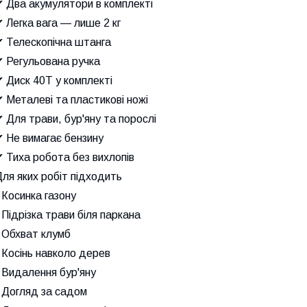
 Два акумулятори в комплекті
 Легка вага — лише 2 кг
✔ Телескопічна штанга
✔ Регульована ручка
 Диск 40Т у комплекті
 Металеві та пластикові ножі
 Для трави, бур'яну та порослі
 Не вимагає бензину
 Тиха робота без вихлопів
ля яких робіт підходить
 Косинка газону
 Підрізка трави біля паркана
 Обхват клумб
 Косінь навколо дерев
 Видалення бур'яну
 Догляд за садом