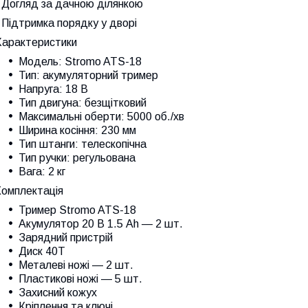
 Догляд за дачною ділянкою
 Підтримка порядку у дворі
Характеристики
Модель: Stromo ATS-18
Тип: акумуляторний тример
Напруга: 18 В
Тип двигуна: безщітковий
Максимальні оберти: 5000 об./хв
Ширина косіння: 230 мм
Тип штанги: телескопічна
Тип ручки: регульована
Вага: 2 кг
Комплектація
Тример Stromo ATS-18
Акумулятор 20 В 1.5 Ah — 2 шт.
Зарядний пристрій
Диск 40Т
Металеві ножі — 2 шт.
Пластикові ножі — 5 шт.
Захисний кожух
Кріплення та ключі