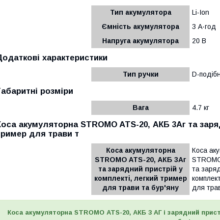
Тип акумулятора
Li-Ion
Ємність акумулятора
3 А·год
Напруга акумулятора
20 В
Додаткові характеристики
Тип ручки
D-подібн
Габаритні розміри
Вага
4.7 кг
Коса акумуляторна STROMO ATS-20, АКБ 3Аг та заряд
тример для трави т
Коса акумуляторна
Коса ак
STROMO ATS-20, АКБ 3Аг
STROMO 
та зарядний пристрій у
та заряд
комплекті, легкий тример
комплект
для трави та бур'яну
для трав
Коса акумуляторна STROMO ATS-20, АКБ 3 АГ і зарядний прист