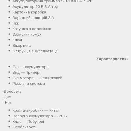
Аккумуляторный триммер STROMO ATS-20
Акумулятор 20 В 3 А·год
Картонна коробка
Зарядний пристрій 2 А
Ніж
Котушка з волосінню
Захисний кожух
Ключ
Вікортина
Інструкція з експлуатації
Характеристики
Тип — акумуляторні
Вид — Тримері
Тип мотора — Безщітковий
Різальна система
-Волосень
-Дис
- Ніж
Країна-виробник — Китай
Напруга акумулятора — 20 В
Клас — Побутові
Особливості