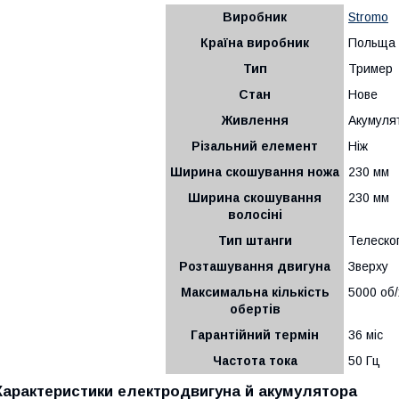
Виробник
Stromo
Країна виробник
Польща
Тип
Тример
Стан
Нове
Живлення
Акумуля
Різальний елемент
Ніж
Ширина скошування ножа
230 мм
Ширина скошування
230 мм
волосіні
Тип штанги
Телеско
Розташування двигуна
Зверху
Максимальна кількість
5000 об/
обертів
Гарантійний термін
36 міс
Частота тока
50 Гц
Характеристики електродвигуна й акумулятора