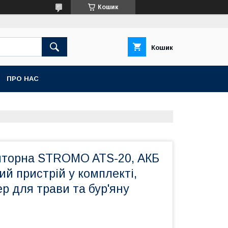
Кошик
Кошик
ПРО НАС
яторна STROMO ATS-20, АКБ
ний пристрій у комплекті,
р для трави та бур'яну