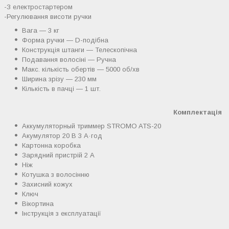
-З електростартером
-Регулювання висоти ручки
Вага — 3 кг
Форма ручки — D-подібна
Конструкція штанги — Телескопічна
Подавання волосіні — Ручна
Макс. кількість обертів — 5000 об/хв
Ширина зрізу — 230 мм
Кількість в пачці — 1 шт.
Комплектація
Аккумуляторный триммер STROMO ATS-20
Акумулятор 20 В 3 А·год
Картонна коробка
Зарядний пристрій 2 А
Ніж
Котушка з волосінню
Захисний кожух
Ключ
Вікортина
Інструкція з експлуатації