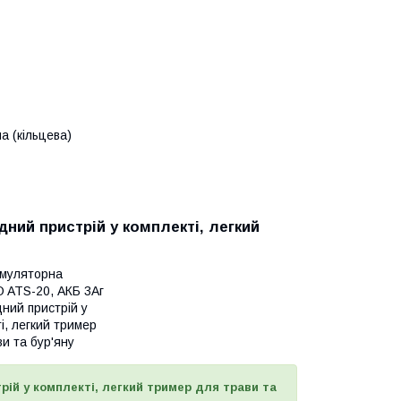
а (кільцева)
ний пристрій у комплекті, легкий
умуляторна
ATS-20, АКБ 3Аг
ний пристрій у
і, легкий тример
и та бур'яну
рій у комплекті, легкий тример для трави та