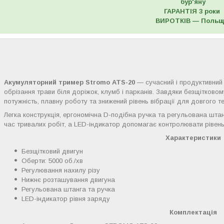
бур'яну
ГАРАНТІЯ 3 роки
ВИРОТКІВ — Поль
Акумуляторний тример Stromo ATS-20
— сучасний і продуктивний
обрізання трави біля доріжок, клумб і парканів. Завдяки безщітково
потужність, плавну роботу та знижений рівень вібрації для довгого те
Легка конструкція, ергономічна D-подібна ручка та регульована шта
час тривалих робіт, а LED-індикатор допомагає контролювати рівень
Характеристики
Безщітковий двигун
Оберти: 5000 об./хв
Регулювання нахилу різу
Нижнє розташування двигуна
Регульована штанга та ручка
LED-індикатор рівня заряду
Комплектація