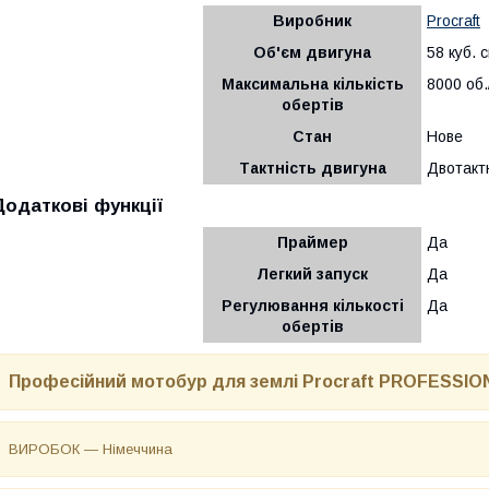
Виробник
Procraft
Об'єм двигуна
58 куб. 
Максимальна кількість
8000 об.
обертів
Стан
Нове
Тактність двигуна
Двотакт
Додаткові функції
Праймер
Да
Легкий запуск
Да
Регулювання кількості
Да
обертів
Професійний мотобур для землі Procraft PROFESSIO
ВИРОБОК — Німеччина