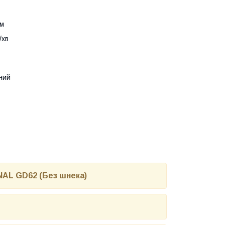
см
/хв
ний
NAL GD62 (Без шнека)