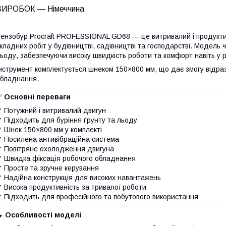
ВИРОБОК — Німеччина
ензобур Procraft PROFESSIONAL GD68 — це витривалий і продукти
кладних робіт у будівництві, садівництві та господарстві. Модель 
ьоду, забезпечуючи високу швидкість роботи та комфорт навіть у р
нструмент комплектується шнеком 150×800 мм, що дає змогу відра
бладнання.
✅
Основні переваги
 Потужний і витривалий двигун
 Підходить для буріння ґрунту та льоду
 Шнек 150×800 мм у комплекті
 Посилена антивібраційна система
 Повітряне охолодження двигуна
 Швидка фіксація робочого обладнання
 Просте та зручне керування
 Надійна конструкція для високих навантажень
 Висока продуктивність за тривалої роботи
 Підходить для професійного та побутового використання
🔧
Особливості моделі