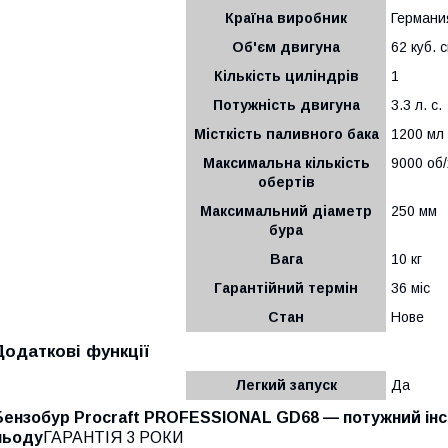
Країна виробник
Германи
Об'єм двигуна
62 куб. 
Кількість циліндрів
1
Потужність двигуна
3.3 л. с.
Місткість паливного бака
1200 мл
Максимальна кількість
9000 об/
обертів
Максимальний діаметр
250 мм
бура
Вага
10 кг
Гарантійний термін
36 міс
Стан
Нове
Додаткові функції
Легкий запуск
Да
Бензобур Procraft PROFESSIONAL GD68 — потужний інст
льоду
ГАРАНТІЯ 3 РОКИ