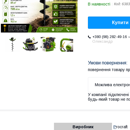
В наявності
Код:
6383
Купити
+380 (98) 282-49-16
Олександр
повернення товару п
У компанії підключені
будь-який товар не п
Виробник
P
rocraft