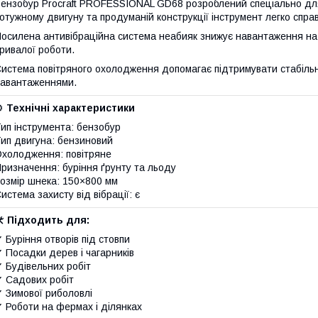
ензобур Procraft PROFESSIONAL GD68 розроблений спеціально для
отужному двигуну та продуманій конструкції інструмент легко спра
осилена антивібраційна система неабияк знижує навантаження на 
ривалої роботи.
истема повітряного охолодження допомагає підтримувати стабільн
авантаженнями.
⚙️
Технічні характеристики
ип інструмента: бензобур
ип двигуна: бензиновий
холодження: повітряне
ризначення: буріння ґрунту та льоду
озмір шнека: 150×800 мм
истема захисту від вібрації: є
🛠
Підходить для:
 Буріння отворів під стовпи
 Посадки дерев і чагарників
 Будівельних робіт
 Садових робіт
 Зимової риболовлі
 Роботи на фермах і ділянках