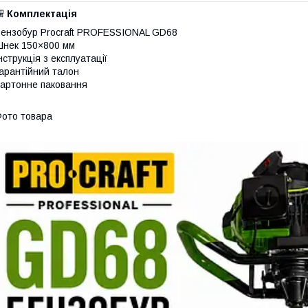
🎒
Комплектація
ензобур Procraft PROFESSIONAL GD68
нек 150×800 мм
нструкція з експлуатації
арантійний талон
артонне паковання
ото товара