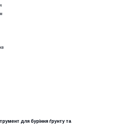
я
см
хв
румент для буріння ґрунту та