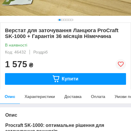
Верстат для заточування Ланцюга ProCraft
SK-1000 + Гарантія 36 місяців Німеччина
В наявності
Код: 46432
Роздріб
1 575
₴
Купити
Опис
Характеристики
Доставка
Оплата
Умови п
Опис
Procraft SK-1000: оптимальне рішення для