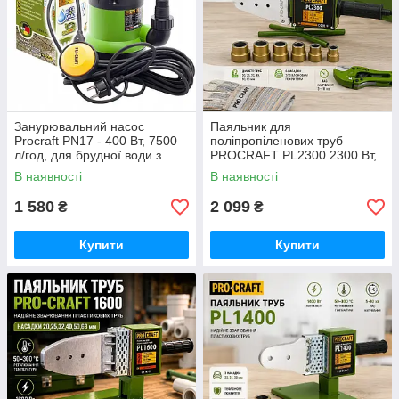
Занурювальний насос
Паяльник для
Procraft PN17 - 400 Вт, 7500
поліпропіленових труб
л/год, для брудної води з
PROCRAFT PL2300 2300 Вт,
частками до 35 мм німецький
температура до 300 °C,
В наявності
В наявності
насадки 20-63 мм, кейс,
ножиці та аксесуари
1 580
2 099
₴
₴
Купити
Купити