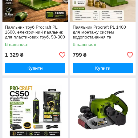
Паяльник труб Procraft PL
Паяльник Procraft PL 1400
1600, електричний паяльник
для монтажу систем
для пластикових труб, 50-300
водопостачання та
градусів 63 мм із насадками,
опалення, з регулюванням
В наявності
В наявності
для дачі та гаража
температури відмінний вибір
1 329
799
₴
₴
Купити
Купити