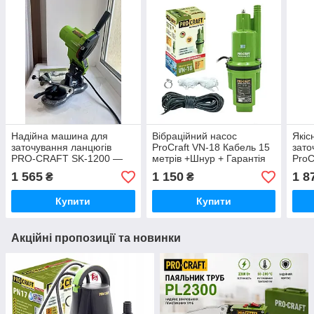
Надійна машина для
Вібраційний насос
Якіс
заточування ланцюгів
ProCraft VN-18 Кабель 15
зато
PRO-CRAFT SK-1200 —
метрів +Шнур + Гарантія
ProC
точне настроювання кута
36 місяців
SK11
1 565
1 150
1 8
₴
₴
заточування та стабільний
лан
результат у використанні
Купити
Купити
Акційні пропозиції та новинки