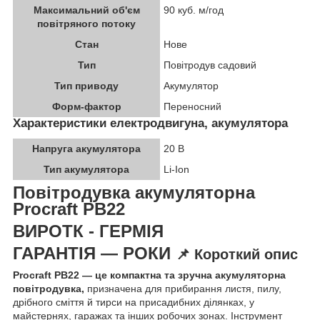
Максимальний об'єм
90 куб. м/год
повітряного потоку
Стан
Нове
Тип
Повітродув садовий
Тип приводу
Акумулятор
Форм-фактор
Переносний
Характеристики електродвигуна, акумулятора
Напруга акумулятора
20 В
Тип акумулятора
Li-Ion
Повітродувка акумуляторна
Procraft PB22
ВИРОТК - ГЕРМІЯ
ГАРАНТІЯ — РОКИ
📌
Короткий опис
Procraft PB22 — це компактна та зручна акумуляторна
повітродувка,
призначена для прибирання листя, пилу,
дрібного сміття й тирси на присадибних ділянках, у
майстернях, гаражах та інших робочих зонах. Інструмент