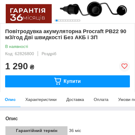
Повітродувка акумуляторна Procraft PB22 90
м3/год Дві швидкості Без АКБ і ЗП
В наявності
Код: 62826800
Роздріб
1 290
₴
Купити
Опис
Характеристики
Доставка
Оплата
Умови п
Опис
Гарантійний термін
36 міс