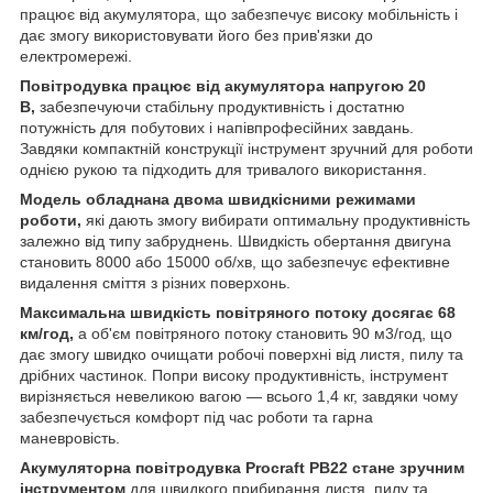
працює від акумулятора, що забезпечує високу мобільність і
дає змогу використовувати його без прив'язки до
електромережі.
Повітродувка працює від акумулятора напругою 20
В,
забезпечуючи стабільну продуктивність і достатню
потужність для побутових і напівпрофесійних завдань.
Завдяки компактній конструкції інструмент зручний для роботи
однією рукою та підходить для тривалого використання.
Модель обладнана двома швидкісними режимами
роботи,
які дають змогу вибирати оптимальну продуктивність
залежно від типу забруднень. Швидкість обертання двигуна
становить 8000 або 15000 об/хв, що забезпечує ефективне
видалення сміття з різних поверхонь.
Максимальна швидкість повітряного потоку досягає 68
км/год,
а об'єм повітряного потоку становить 90 м3/год, що
дає змогу швидко очищати робочі поверхні від листя, пилу та
дрібних частинок. Попри високу продуктивність, інструмент
вирізняється невеликою вагою — всього 1,4 кг, завдяки чому
забезпечується комфорт під час роботи та гарна
маневровість.
Акумуляторна повітродувка Procraft PB22 стане зручним
інструментом
для швидкого прибирання листя, пилу та