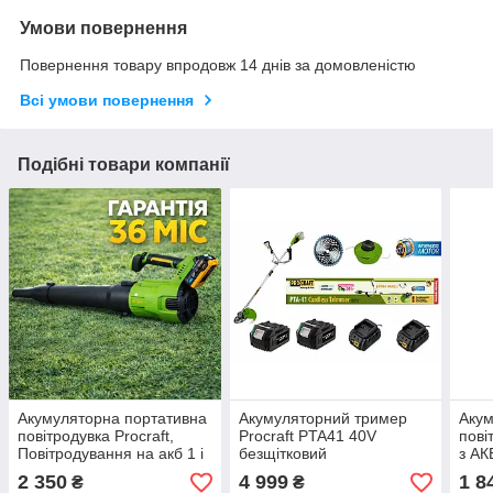
Умови повернення
Повернення товару впродовж 14 днів за домовленістю
Всі умови повернення
Подібні товари компанії
Акумуляторна портативна
Акумуляторний тример
Аку
повітродувка Procraft,
Procraft PTA41 40V
пові
Повітродування на акб 1 і
безщітковий
з АК
сп PB26, Безщіткова
багатополюсний (2 АКБ 4
заря
2 350
4 999
1 8
₴
₴
повітродувка
А·год і 2 ЗП) Неметчина