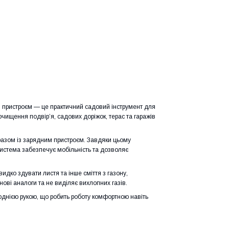
 пристроєм
— це практичний садовий інструмент для
чищення подвір’я, садових доріжок, терас та гаражів
 разом із зарядним пристроєм. Завдяки цьому
система забезпечує мобільність та дозволяє
дко здувати листя та інше сміття з газону,
нові аналоги та не виділяє вихлопних газів.
однією рукою, що робить роботу комфортною навіть