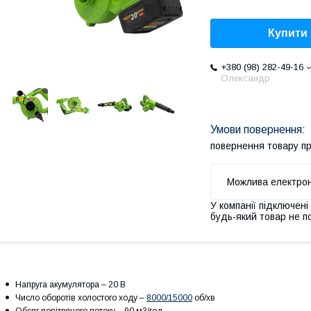
Купити
+380 (98) 282-49-16
Олександр
повернення товару п
У компанії підключені
будь-який товар не п
Напруга акумулятора – 20 В
Число оборотів холостого ходу –
8000/15000
об/хв
Обсяг повітряного потоку – 90 м3/год