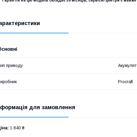
Гарантія на цю модель складає 36 місяців, сервісні центри є майже п
арактеристики
Основні
ип приводу
Акумулят
иробник
Procraft
нформація для замовлення
іна:
1 840 ₴