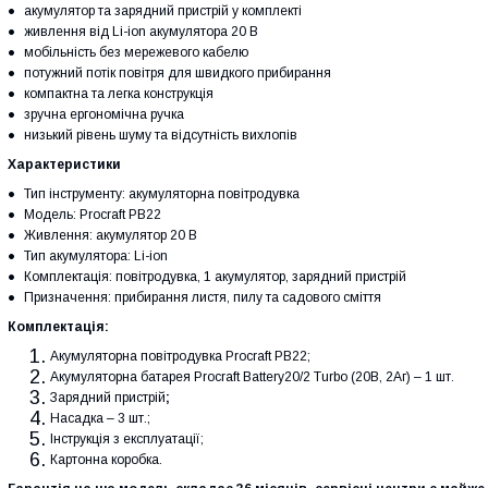
акумулятор та зарядний пристрій у комплекті
живлення від
Li-ion акумулятора 20 В
мобільність без мережевого кабелю
потужний потік повітря для швидкого прибирання
компактна та легка конструкція
зручна ергономічна ручка
низький рівень шуму та відсутність вихлопів
Характеристики
Тип інструменту: акумуляторна повітродувка
Модель: Procraft PB22
Живлення: акумулятор
20 В
Тип акумулятора: Li-ion
Комплектація: повітродувка,
1 акумулятор
, зарядний пристрій
Призначення: прибирання листя, пилу та садового сміття
Комплектація:
Акумуляторна повітродувка Procraft PB22;
Акумуляторна батарея Procraft Battery20/2 Turbo (20В, 2Аг) – 1 шт.
Зарядний пристрій
;
Насадка – 3 шт.;
Інструкція з експлуатації;
Картонна коробка.