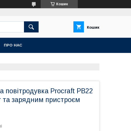
Кошик
Кошик
ПРО НАС
 повітродувка Procraft PB22
r та зарядним пристроєм
6