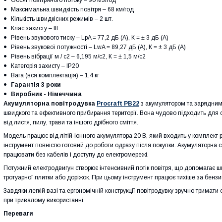
Максимальна швидкість повітря – 68 км/год
Кількість швидкісних режимів – 2 шт.
Клас захисту – III
Рівень звукового тиску – LpA = 77,2 дБ (А), К = ± 3 дБ (А)
Рівень звукової потужності – LwA = 89,27 дБ (А), К = ± 3 дБ (А)
Рівень вібрації м / с2 – 6,195 м/с2, К = ± 1,5 м/с2
Категорія захисту – IP20
Вага (вся комплектація) – 1,4 кг
Гарантія 3 роки
Виробник - Німеччина
Акумуляторна повітродувка
Procraft PB22
з акумулятором та зарядним
швидкого та ефективного прибирання території. Вона чудово підходить для о
від листя, пилу, трави та іншого дрібного сміття.
Модель працює від
літій-іонного акумулятора 20 В
, який входить у комплект
інструмент повністю готовий до роботи одразу після покупки. Акумуляторна 
працювати без кабелів і доступу до електромережі.
Потужний електродвигун створює інтенсивний потік повітря, що допомагає шви
тротуарної плитки або доріжок. При цьому інструмент працює тихіше за бензи
Завдяки
легкій вазі та ергономічній конструкції
повітродувку зручно тримати 
при тривалому використанні.
Переваги