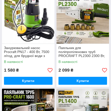
Занурювальний насос
Паяльник для
Procraft PN17 - 400 Вт, 7500
поліпропіленових труб
л/год, для брудної води з
PROCRAFT PL2300 2300 Вт,
частками до 35 мм німецький
температура до 300 °C,
В наявності
В наявності
насадки 20-63 мм, кейс,
ножиці та аксесуари
1 580
2 099
₴
₴
Купити
Купити