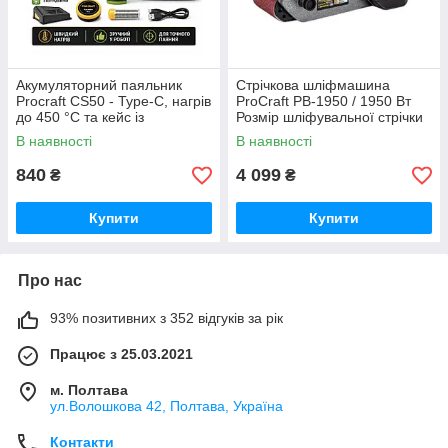
Акумуляторний паяльник
Стрічкова шліфмашина
Procraft CS50 - Туре-C, нагрів
ProCraft PB-1950 / 1950 Вт
до 450 °С та кейс із
Розмір шліфувальної стрічки
приладдям Німеччина
100*610 мм Німеччина
В наявності
В наявності
840
4 099
₴
₴
Купити
Купити
Про нас
93% позитивних з 352 відгуків за рік
Працює з 25.03.2021
м. Полтава
ул.Волошкова 42, Полтава, Україна
Контакти