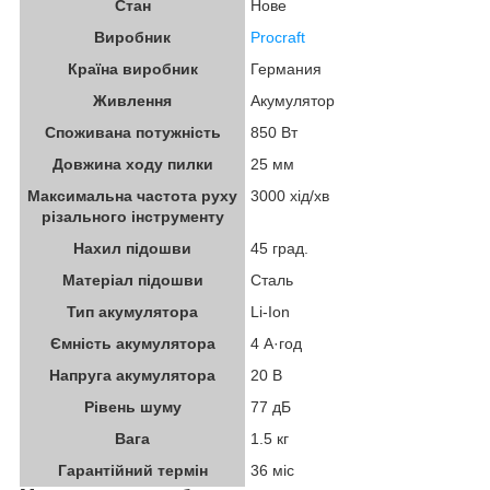
Стан
Нове
Виробник
Procraft
Країна виробник
Германия
Живлення
Акумулятор
Споживана потужність
850 Вт
Довжина ходу пилки
25 мм
Максимальна частота руху
3000 хід/хв
різального інструменту
Нахил підошви
45 град.
Матеріал підошви
Сталь
Тип акумулятора
Li-Ion
Ємність акумулятора
4 А·год
Напруга акумулятора
20 В
Рівень шуму
77 дБ
Вага
1.5 кг
Гарантійний термін
36 міс