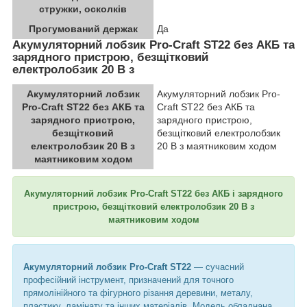
стружки, осколків
Прогумований держак
Да
Акумуляторний лобзик Pro-Craft ST22 без АКБ та
зарядного пристрою, безщітковий
електролобзик 20 В з
Акумуляторний лобзик
Акумуляторний лобзик Pro-
Pro-Craft ST22 без АКБ та
Craft ST22 без АКБ та
зарядного пристрою,
зарядного пристрою,
безщітковий
безщітковий електролобзик
електролобзик 20 В з
20 В з маятниковим ходом
маятниковим ходом
Акумуляторний лобзик Pro-Craft ST22 без АКБ і зарядного
пристрою, безщітковий електролобзик 20 В з
маятниковим ходом
Акумуляторний лобзик Pro-Craft ST22
— сучасний
професійний інструмент, призначений для точного
прямолінійного та фігурного різання деревини, металу,
пластику, ламінату та інших матеріалів. Модель обладнана