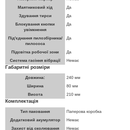
Маятниковий хід
Да
Здування тирси
Да
Блокування кнопки
Да
увімкнення
Під'єднання пилозбірника/
Да
пилососа
Підсвітка робочої зони
Да
Система гасіння вібрації
Немає
Габаритні розміри
Довжина:
240 мм
Ширина
80 мм
Висота
210 мм
Комплектація
Тип паковання
Паперова коробка
Додатковий акумулятор
Немає
Захист від сколювання
Немає