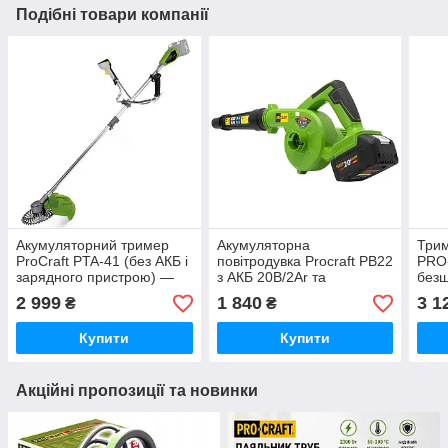
Подібні товари компанії
Акумуляторний тример
Акумуляторна
Три
ProCraft PTA-41 (без АКБ і
повітродувка Procraft PB22
PRO
зарядного пристрою) —
з АКБ 20В/2Ar та
безщ
безщітковий,
зарядним пристроєм
ЗП
2 999
1 840
3 1
₴
₴
багатополюсний
Немеччина
Купити
Купити
Акційні пропозиції та новинки