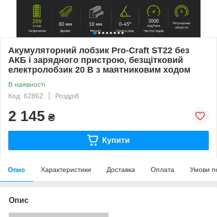
Акумуляторний лобзик Pro-Craft ST22 без
АКБ і зарядного пристрою, безщітковий
електролобзик 20 В з маятниковим ходом
В наявності
Код: 62862
Роздріб
2 145
₴
Купити
Опис
Характеристики
Доставка
Оплата
Умови п
Опис