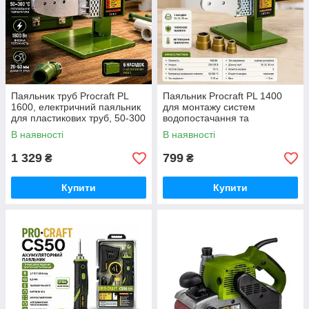
Паяльник труб Procraft PL
Паяльник Procraft PL 1400
1600, електричний паяльник
для монтажу систем
для пластикових труб, 50-300
водопостачання та
градусів 63 мм із насадками,
опалення, з регулюванням
В наявності
В наявності
для дачі та гаража
температури відмінний вибір
1 329
799
₴
₴
Купити
Купити