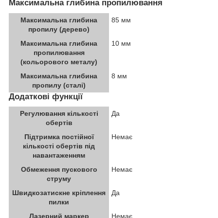
Максимальна глибина пропилювання
Максимальна глибина
85 мм
пропилу (дерево)
Максимальна глибина
10 мм
пропилювання
(кольорового металу)
Максимальна глибина
8 мм
пропилу (сталі)
Додаткові функції
Регулювання кількості
Да
обертів
Підтримка постійної
Немає
кількості обертів під
навантаженням
Обмеження пускового
Немає
струму
Швидкозатискне кріплення
Да
пилки
Лазерний маркер
Немає