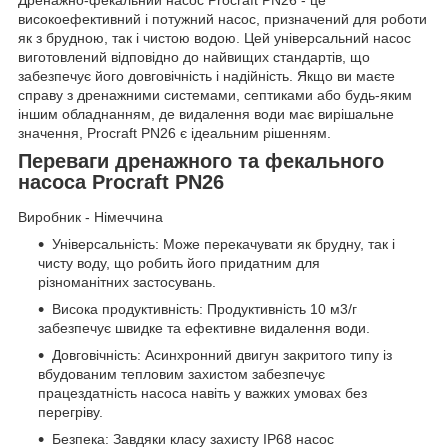
високоефективний і потужний насос, призначений для роботи
як з брудною, так і чистою водою. Цей універсальний насос
виготовлений відповідно до найвищих стандартів, що
забезпечує його довговічність і надійність. Якщо ви маєте
справу з дренажними системами, септиками або будь-яким
іншим обладнанням, де видалення води має вирішальне
значення, Procraft PN26 є ідеальним рішенням.
Переваги дренажного та фекального
насоса Procraft PN26
Виробник - Німеччина
Універсальність: Може перекачувати як брудну, так і
чисту воду, що робить його придатним для
різноманітних застосувань.
Висока продуктивність: Продуктивність 10 м3/г
забезпечує швидке та ефективне видалення води.
Довговічність: Асинхронний двигун закритого типу із
вбудованим тепловим захистом забезпечує
працездатність насоса навіть у важких умовах без
перегріву.
Безпека: Завдяки класу захисту IP68 насос