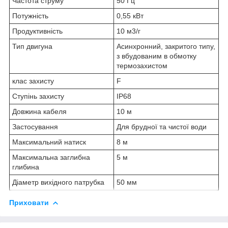
Частота струму
50 Гц
Потужність
0,55 кВт
Продуктивність
10 м3/г
Тип двигуна
Асинхронний, закритого типу,
з вбудованим в обмотку
термозахистом
клас захисту
F
Ступінь захисту
IP68
Довжина кабеля
10 м
Застосування
Для брудної та чистої води
Максимальний натиск
8 м
Максимальна заглибна
5 м
глибина
Діаметр вихідного патрубка
50 мм
Приховати