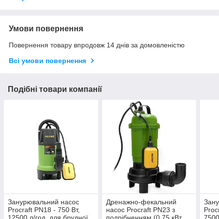
Умови повернення
Повернення товару впродовж 14 днів за домовленістю
Всі умови повернення
Подібні товари компанії
Занурювальний насос
Дренажно-фекальний
Зану
Procraft PN18 - 750 Вт,
насос Procraft PN23 з
Proc
12500 л/год, для брудної
подрібненням (0,75 кВт,
7500