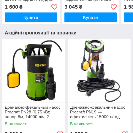
води з частками до 35 мм
Напор 10 м, 10 м3/год)
води
1 600
3 045
1 5
₴
₴
німе
Купити
Купити
Акційні пропозиції та новинки
Дренажно-фекальный насос
Дренажно-фекальний насос
Procraft PN28 (0,75 кВт,
Procraft PN19 —
напор 8м, 14000 л/ч, 2
ефективність 15000 л/год
насадки) Німеччина
Німеччина
В наявності
В наявності