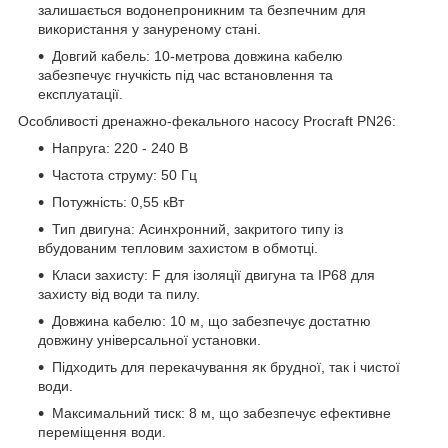
залишається водонепроникним та безпечним для
використання у зануреному стані.
Довгий кабель: 10-метрова довжина кабелю
забезпечує гнучкість під час встановлення та
експлуатації.
Особливості дренажно-фекального насосу Procraft PN26:
Напруга: 220 - 240 В
Частота струму: 50 Гц
Потужність: 0,55 кВт
Тип двигуна: Асинхронний, закритого типу із
вбудованим тепловим захистом в обмотці.
Класи захисту: F для ізоляції двигуна та IP68 для
захисту від води та пилу.
Довжина кабелю: 10 м, що забезпечує достатню
довжину універсальної установки.
Підходить для перекачування як брудної, так і чистої
води.
Максимальний тиск: 8 м, що забезпечує ефективне
переміщення води.