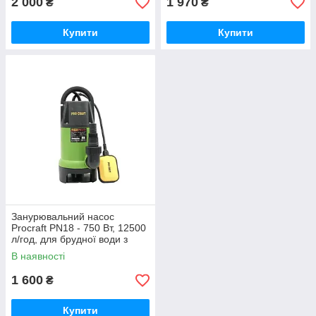
2 000
1 970
₴
₴
Купити
Купити
Занурювальний насос
Procraft PN18 - 750 Вт, 12500
л/год, для брудної води з
частками до 35 мм
В наявності
1 600
₴
Купити