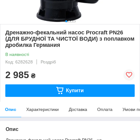
Дренажно-фекальний насос Procraft PN26
(ДЛЯ БРУДНОЇ ТА ЧИСТОЇ ВОДИ) з поплавком
дробилка Германия
В наявності
Код: 6282628
Роздріб
2 985
₴
Купити
Опис
Характеристики
Доставка
Оплата
Умови п
Опис
Дренажно-фекальний насос Procraft PN26 - це