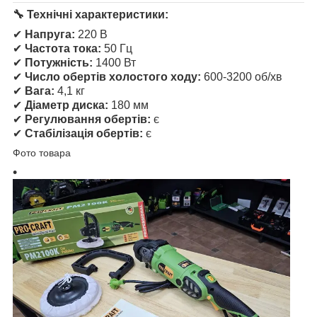
🔧 Технічні характеристики:
✔
Напруга:
220 В
✔
Частота тока:
50 Гц
✔
Потужність:
1400 Вт
✔
Число обертів холостого ходу:
600-3200 об/хв
✔
Вага:
4,1 кг
✔
Діаметр диска:
180 мм
✔
Регулювання обертів:
є
✔
Стабілізація обертів:
є
Фото товара