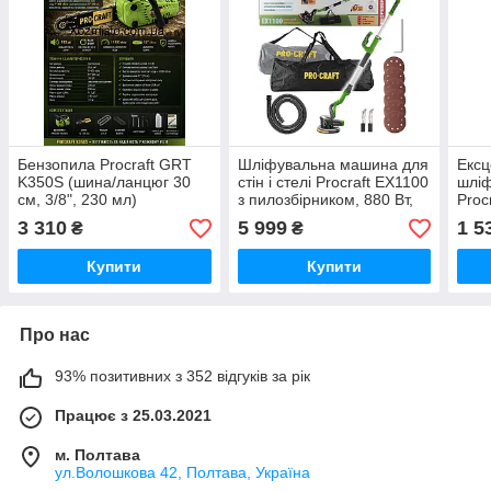
Бензопила Procraft GRT
Шліфувальна машина для
Ексц
K350S (шина/ланцюг 30
стін і стелі Procraft ЕХ1100
шлі
см, 3/8", 230 мл)
з пилозбірником, 880 Вт,
Proc
Бензинова ланцюгова
225 мм Німеччина
(одн
3 310
5 999
1 5
₴
₴
пила для дому та саду
пило
Німеччина 2100ват
Німе
Купити
Купити
Про нас
93% позитивних з 352 відгуків за рік
Працює з 25.03.2021
м. Полтава
ул.Волошкова 42, Полтава, Україна