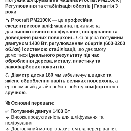
Потужна шліфувальна машина Procraft PM2100K |
Регулювання та стабілізація обертів | Гарантія 3
роки
🔧
Procraft PM2100K
— це
професійна
ексцентрикова шліфмашина
, призначена
для
високоточного шліфування, полірування та
доведення різних поверхонь
. Оснащена
потужним
двигуном 1400 Вт, регулюванням обертів (600-3200
об./хв) і системою стабілізації
, що дає змогу
домогтися
ідеального результату під час
оброблення дерева, металу, пластику та
лакофарбових покриттів
.
💪
Діаметр диска 180 мм
забезпечує
швидке та
якісне оброблення навіть великих поверхонь
, а
ергономічний дизайн робить роботу
комфортною і
зручною
.
🚀 Основні переваги:
✅
Потужний двигун 1400 Вт
🔹 Висока продуктивність для шліфування та
полірування.
🔹 Довговічний мотор із захистом від перегрівання.