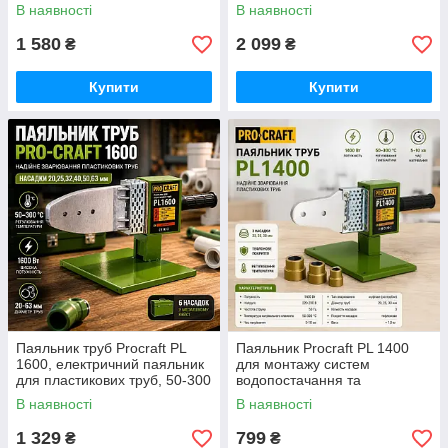
частками до 35 мм німецький
температура до 300 °C,
В наявності
В наявності
насадки 20-63 мм, кейс,
ножиці та аксесуари
1 580
2 099
₴
₴
Купити
Купити
Паяльник труб Procraft PL
Паяльник Procraft PL 1400
1600, електричний паяльник
для монтажу систем
для пластикових труб, 50-300
водопостачання та
градусів 63 мм із насадками,
опалення, з регулюванням
В наявності
В наявності
для дачі та гаража
температури відмінний вибір
1 329
799
₴
₴