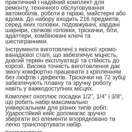
практичний і надійний комплект для
ремонту, технічного обслуговування
автомобілів, роботи в гаражі, майстерні або
вдома. До набору входить 216 предметів,
серед яких головки, подовжувачі, кардані
шарніри, свічкові головки, тріскачки, біти,
адаптери, комбіновані ключі та
шестигранники.
Інструменти виготовлені з якісної хромо-
ванадієвої сталі, що забезпечує міцність,
довгий термін експлуатації та стійкість до
корозії. Висока точність виготовлення дає
змогу комфортно працювати з кріпленням
без люфтів і дефектів. Тріскачки на 72 зубці
забезпечують плавну та зручну роботу
навіть у важкодоступних місцях.
Комплект охоплює посадки 1/2", 1/4" і 3/8",
що робить набір максимально
універсальним для різних типів робіт.
Ударостійкий кейс допомагає зручно
зберігати всі елементи впорядковано та
легко транспортувати набір.