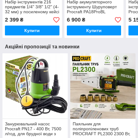
Набір інструментів 216
Набір акумуляторного
Набі
предметів 1/4" 3/8" 1/2" (4-
інструменту Шуруповерт
інст
32 мм) у посиленому кейсі
Procraft PA18ProBL
Proc
Німеччина
(180Нм) Болгарка Procraft
(180
2 399
6 900
5 1
₴
₴
PGA22 (2акб 8а/г та зп на
PGA2
2акб)
Купити
Купити
Акційні пропозиції та новинки
Занурювальний насос
Паяльник для
Procraft PN17 - 400 Вт, 7500
поліпропіленових труб
л/год, для брудної води з
PROCRAFT PL2300 2300 Вт,