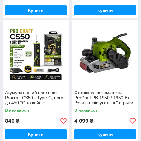
Купити
Купити
Акумуляторний паяльник
Стрічкова шліфмашина
Procraft CS50 - Туре-C, нагрів
ProCraft PB-1950 / 1950 Вт
до 450 °С та кейс із
Розмір шліфувальної стрічки
приладдям Німеччина
100*610 мм Німеччина
В наявності
В наявності
840
4 099
₴
₴
Купити
Купити