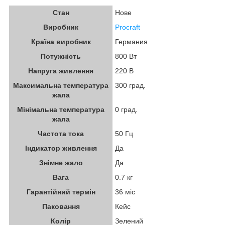
Стан
Нове
Виробник
Procraft
Країна виробник
Германия
Потужність
800 Вт
Напруга живлення
220 В
Максимальна температура
300 град.
жала
Мінімальна температура
0 град.
жала
Частота тока
50 Гц
Індикатор живлення
Да
Знімне жало
Да
Вага
0.7 кг
Гарантійний термін
36 міс
Паковання
Кейс
Колір
Зелений