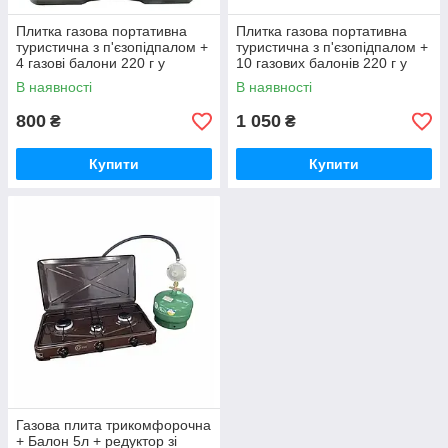
Плитка газова портативна
Плитка газова портативна
туристична з п'єзопідпалом +
туристична з п'єзопідпалом +
4 газові балони 220 г у
10 газових балонів 220 г у
комплекті
комплекті
В наявності
В наявності
800
1 050
₴
₴
Купити
Купити
Газова плита трикомфорочна
+ Балон 5л + редуктор зі