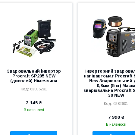
Зварювальний інвертор
Інверторний зварюва
Procraft SP295 NEW
напівавтомат Procraft 
(дисплей) Німеччина
New Зварювальний 
0,8мм (5 кг) Маск
63836281
зварювальна Procraft 
30 NEW
2 145 ₴
6282601
В наявності
7 990 ₴
В наявності