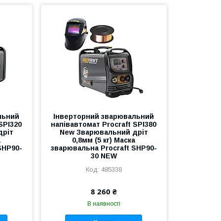
льний
Інверторний зварювальний
SPI320
напівавтомат Procraft SPI380
дріт
New Зварювальний дріт
а
0,8мм (5 кг) Маска
SHP90-
зварювальна Procraft SHP90-
30 NEW
485338
8 260 ₴
В наявності