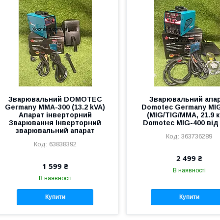
Зварювальний DOMOTEC
Зварювальний апа
Germany MMA-300 (13.2 kVA)
Domotec Germany MI
Апарат інверторний
(MIG/TIG/MMA, 21.9 
Зварювання Інверторний
Domotec MIG-400 від
зварювальний апарат
363736289
63838392
2 499 ₴
1 599 ₴
В наявності
В наявності
Купити
Купити