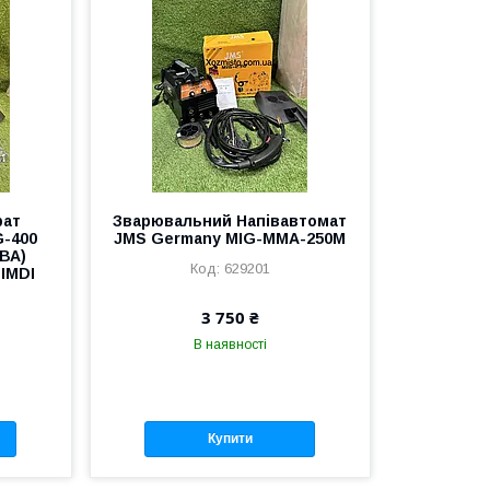
рат
Зварювальний Напівавтомат
G-400
JMS Germany MIG-ММА-250M
кВА)
629201
 IMDI
3 750 ₴
В наявності
Купити